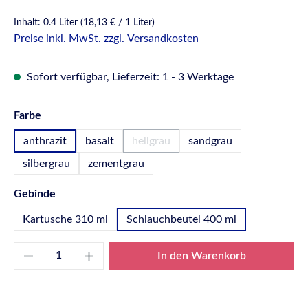
Inhalt:
0.4 Liter
(18,13 € / 1 Liter)
Preise inkl. MwSt. zzgl. Versandkosten
Sofort verfügbar, Lieferzeit: 1 - 3 Werktage
auswählen
Farbe
anthrazit
basalt
hellgrau
sandgrau
(Diese Option ist zurzeit nicht verfügb
silbergrau
zementgrau
auswählen
Gebinde
Kartusche 310 ml
Schlauchbeutel 400 ml
Produkt Anzahl: Gib den gewünschten Wert e
In den Warenkorb