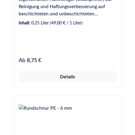
Reinigung und Haftungsverbesserung auf
beschichteten und unbeschichteten
metallischen Werkstoffen und auf
Inhalt:
0.25 Liter
(49,00 € / 1 Liter)
verschiedenen Kunststoffen (z. B. PVC) Kein
Ablüften erforderlich
Regulärer Preis:
Ab
8,75 €
Details