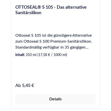
OTTOSEAL® S 105 - Das alternative
Sanitärsilikon
Ottoseal S 105 ist die günstigere Alternative
zum Ottoseal S 100 Premium-Sanitärsilikon.
Standardmäßig verfügbar in 35 gängigen
Farben. Es ist ein essigvernetzender,
Inhalt:
310 ml
(17,58 € / 1000 ml)
gebrauchsfertiger 1-komponentigen
Silikondichtstoff, welcher den gewohnt hohen
Qualitätsanforderungen des deutschen
Hersteller Otto-Chemie entspricht. Ottoseal S
105 ist fungizid ausgerüstet (höherer
Regulärer Preis:
Ab
5,45 €
Widerstand der Fuge gegen Schimmelbefall,
langlebig beim Einsatz sowohl Innen als auch
Details
Außen und für verschiedenste Verfugungen
im Sanitärbereich geeignet. VE: 20 Kartuschen