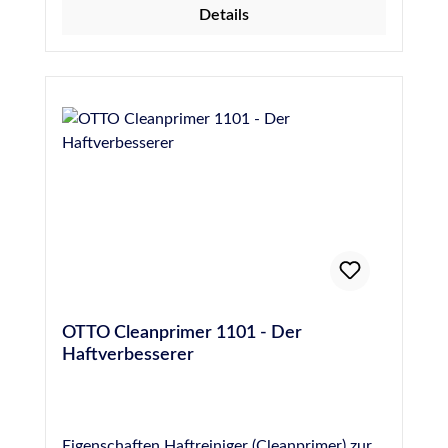
Details
Mischverhältnis. Dieses Glättmittel eignet sich
für Silikone, MS-Polymer und PU-Dichtstoffe.
Produktvorteile auf einen Blick Dünnflüssig,
einfach zu verwenden Glättet viele
Fugendichtstoffe Verbessert die Optik der
Fugen Fördert die schnellere Aushärtung des
Dichtstoffes Lösemittelfrei, greift den
Dichtstoff nicht an Biologisch abbaubar
OTTO Cleanprimer 1101 - Der
Haftverbesserer
Eigenschaften Haftreiniger (Cleanprimer) zur