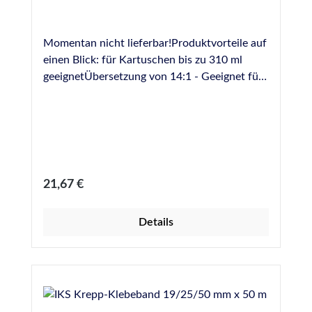
Momentan nicht lieferbar!Produktvorteile auf
einen Blick: für Kartuschen bis zu 310 ml
geeignetÜbersetzung von 14:1 - Geeignet für
die Verarbeitung auch hochviskoser
Dichtstoffe robuste Ausführung in Metall
drehbare Schale Leiterhaken
Regulärer Preis:
21,67 €
Details