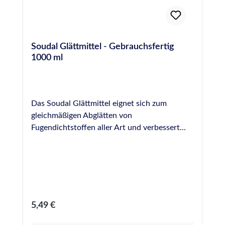
Soudal Glättmittel - Gebrauchsfertig
1000 ml
Das Soudal Glättmittel eignet sich zum
gleichmäßigen Abglätten von
Fugendichtstoffen aller Art und verbessert
dadurch die optische Wirkung einer Fuge. Es
wird gebrauchsfertig in einer praktischen
Sprühflasche geliefert und kann unverdünnt
auf die frische Fuge aufgesprüht werden,
wodurch die Fuge gleichmäßig benetzt wird.
Dabei entfällt das sonst übliche Verdünnen
Regulärer Preis:
5,49 €
der Glättmittelkonzentrate vieler anderer
Hersteller und garantiert ein konstantes