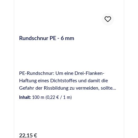
Rundschnur PE - 6 mm
PE-Rundschnur: Um eine Drei-Flanken-
Haftung eines Dichtstoffes und damit die
Gefahr der Rissbildung zu vermeiden, sollte
Hinterfüllmaterial in einer Fuge vorverlegt
Inhalt:
100 m
(0,22 € / 1 m)
werden. Hinterfüllmaterial wirkt ebenfalls als
mechanische Barriere, wodurch die zur
Verfugung einzusetzende Dichtstoffmenge
begrenzt wird. Hinweis: Bei der Verwendung
von Rundschnüren aus PE (Polyethylen) sollte
Regulärer Preis:
22,15 €