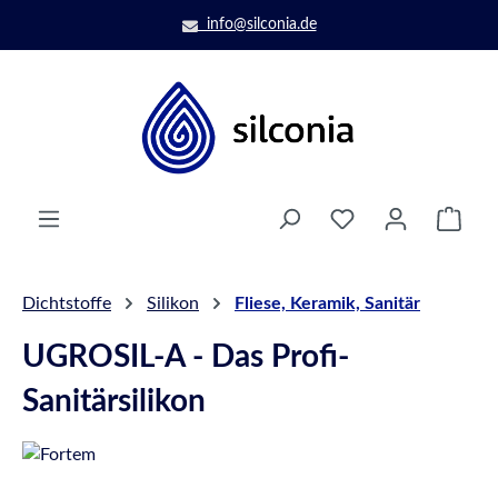
Zum Hauptinhalt springen
info@silconia.de
Ware
Dichtstoffe
Silikon
Fliese, Keramik, Sanitär
UGROSIL-A - Das Profi-
Sanitärsilikon