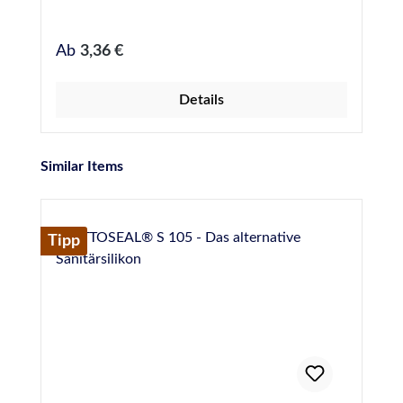
Regulärer Preis:
Ab
3,36 €
Details
Produktgalerie überspringen
Similar Items
Tipp