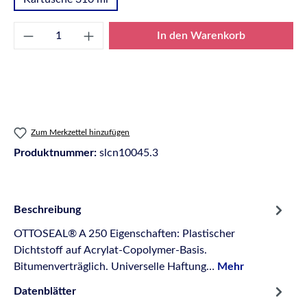
Produkt Anzahl: Gib den gewünschten Wert e
In den Warenkorb
Zum Merkzettel hinzufügen
Produktnummer:
slcn10045.3
Beschreibung
OTTOSEAL® A 250 Eigenschaften: Plastischer
Dichtstoff auf Acrylat-Copolymer-Basis.
Bitumenverträglich. Universelle Haftung…
Mehr
Datenblätter