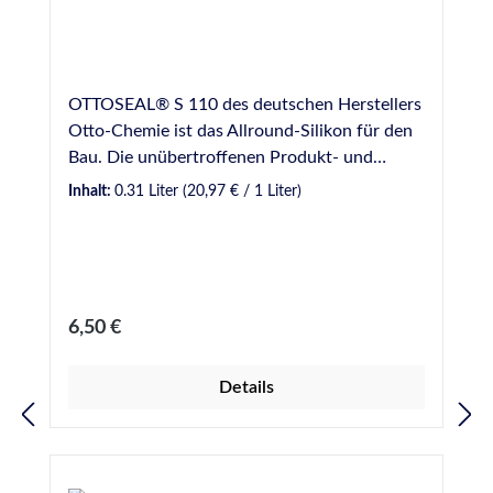
OTTOSEAL® S 110 des deutschen Herstellers
Otto-Chemie ist das Allround-Silikon für den
Bau. Die unübertroffenen Produkt- und
Verarbeitungseigenschaften machen Ottoseal
Inhalt:
0.31 Liter
(20,97 € / 1 Liter)
S 110 zum vielseitig einsetzbaren Allzweck-
Silikon, die große Farbauswahl ermöglicht
eine perfekte farbliche Anpassung der
Fugenfarbe an die Umgebung. Durch die
ausgezeichnete Frühbeanspruchbarkeit
Regulärer Preis:
6,50 €
(Ottoseal S 110 folgt bereits nach kurzer Zeit
bauseitigen Bewegungen, was Rissbildung im
Details
Dichtstoff während des Aushärtens, durch
sehr schnelle Bildung einer Oberflächenhaut,
verhindert und damit eine perfekte
Abdichtung garantiert) und Abriebfestigkeit