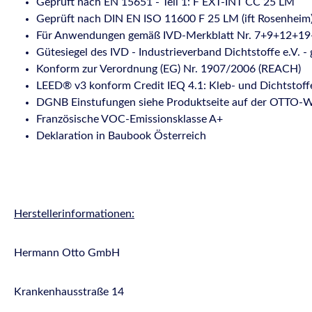
Geprüft nach EN 15651 - Teil 1: F EXT-INT CC 25 LM
Geprüft nach DIN EN ISO 11600 F 25 LM (ift Rosenheim
Für Anwendungen gemäß IVD-Merkblatt Nr. 7+9+12+1
Gütesiegel des IVD - Industrieverband Dichtstoffe e.V. - 
Konform zur Verordnung (EG) Nr. 1907/2006 (REACH)
LEED® v3 konform Credit IEQ 4.1: Kleb- und Dichtstoff
DGNB Einstufungen siehe Produktseite auf der OTTO-W
Französische VOC-Emissionsklasse A+
Deklaration in Baubook Österreich
Herstellerinformationen:
Hermann Otto GmbH
Krankenhausstraße 14