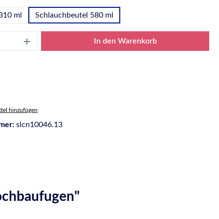
310 ml
Schlauchbeutel 580 ml
Anzahl: Gib den gewünschten Wert ein oder
In den Warenkorb
tel hinzufügen
mer:
slcn10046.13
ochbaufugen"