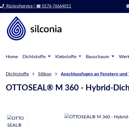
 Hauptinhalt springen
Zur Suche springen
Rückrufservice | ☎ 0176-76664011
Zur Hauptnavigation springen
Home
Dichtstoffe
Klebstoffe
Bauschaum
Werk
Dichtstoffe
Silikon
Anschlussfugen an Fenstern und
OTTOSEAL® M 360 - Hybrid-Dicht
Bildergalerie überspringen