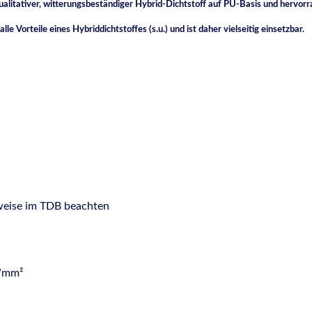
qualitativer, witterungsbeständiger Hybrid-Dichtstoff auf PU-Basis und her
orteile eines Hybriddichtstoffes (s.u.) und ist daher vielseitig einsetzbar.
nweise im TDB beachten
N/mm²