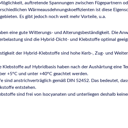
 Möglichkeit, auftretende Spannungen zwischen Fügepartnern od
schiedlichen Wärmeausdehnungskoeffizienten ist diese Eigensc
ebieten. Es gibt jedoch noch weit mehr Vorteile, u.a.
ben eine gute Witterungs- und Alterungsbeständigkeit. Die Anw
belastung sind die Hybrid-Dicht- und Klebstoffe optimal geeign
igkeit der Hybrid-Klebstoffe sind hohe Kerb-, Zug- und Weiterr
e Klebstoffe auf Hybridbasis haben nach der Aushärtung eine Te
ber +5°C und unter +40°C geachtet werden.
e sind anstrichverträglich gemäß DIN 52452. Das bedeutet, das
kstoffe entstehen.
bstoffe sind frei von Isocyanaten und unterliegen deshalb keine