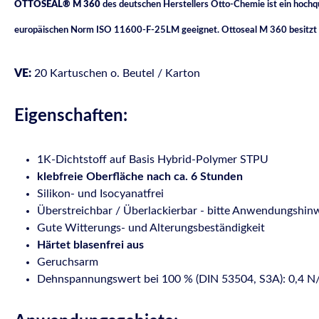
OTTOSEAL® M 360
des deutschen Herstellers Otto-Chemie ist ein hoch
europäischen Norm ISO 11600-F-25LM geeignet. Ottoseal M 360 besitzt alle V
VE
:
20 Kartuschen o. Beutel / Karton
Eigenschaften:
1K-Dichtstoff auf Basis Hybrid-Polymer STPU
klebfreie Oberfläche nach ca. 6 Stunden
Silikon- und Isocyanatfrei
Überstreichbar / Überlackierbar - bitte Anwendungshi
Gute Witterungs- und Alterungsbeständigkeit
Härtet blasenfrei aus
Geruchsarm
Dehnspannungswert bei 100 % (DIN 53504, S3A): 0,4 