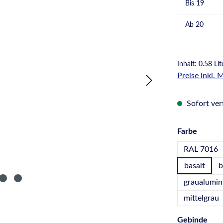
Bis
19
Ab
20
Inhalt:
0.58 Lit
Preise inkl.
Sofort verf
auswä
Farbe
RAL 7016
basalt
b
graualumi
mittelgrau
aus
Gebinde