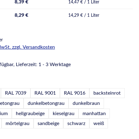
8,39 €
14,47 € / 1 Liter
8,29 €
14,29 € / 1 Liter
er
 MwSt. zzgl. Versandkosten
ügbar, Lieferzeit: 1 - 3 Werktage
hlen
RAL 7039
RAL 9001
RAL 9016
backsteinrot
etongrau
dunkelbetongrau
dunkelbraun
nium
hellgraubeige
kieselgrau
manhattan
mörtelgrau
sandbeige
schwarz
weiß
wählen