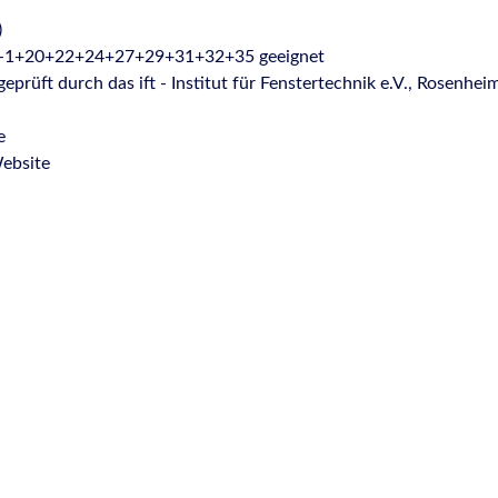
)
9-1+20+22+24+27+29+31+32+35 geeignet
geprüft durch das ift - Institut für Fenstertechnik e.V., Rosenhei
e
ebsite