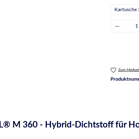
Kartusche 
Produkt 
Zum Merkzet
Produktnum
® M 360 - Hybrid-Dichtstoff für H