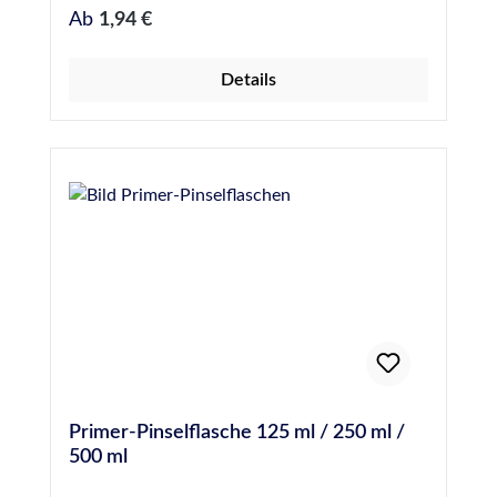
breiter Kopf, Länge ca. 28 cm schmaler Kopf,
Werkzeugwahl.
Regulärer Preis:
Ab
1,94 €
Länge ca. 25 cm
Details
Primer-Pinselflasche 125 ml / 250 ml /
500 ml