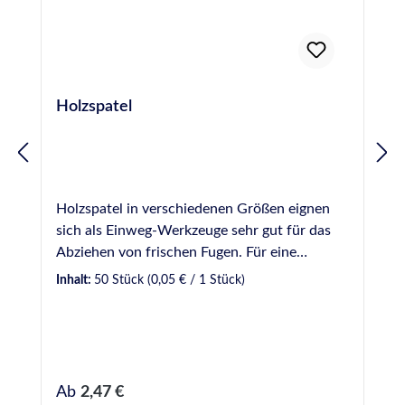
spezielle Otto Marmor-Silikon-Glättmittel.
Holzspatel
Holzspatel in verschiedenen Größen eignen
sich als Einweg-Werkzeuge sehr gut für das
Abziehen von frischen Fugen. Für eine
gleichmäßige und optisch ansprechende Fuge
Inhalt:
50 Stück
(0,05 € / 1 Stück)
sollte dabei ein Glättmittel verwendet werden.
Bei uns verfügbar in verschiedenen Breiten: 9
mm - Gebinde zu 50 Stück 16 mm - Gebinde
zu 100 Stück 18 mm - Gebinde zu 100 Stück
20 mm - Gebinde zu 100 Stück 16 mm Griff
Regulärer Preis:
Ab
2,47 €
geschwungen - Gebinde zu 50 Stück