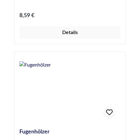
Regulärer Preis:
8,59 €
Details
Fugenhölzer