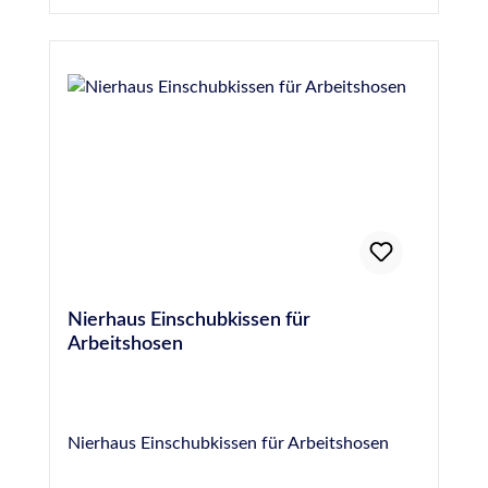
wird durch zwei robuste Gummiriemen sicher
am Bein fixiert (Ersatzriemen und
Ersatzknöpfe ebenfalls bei uns erhältlich).
Zertifiziert nach DIN EN 14404,
Durchstichfestigkeit: Leistungsstufe 2
Nierhaus Einschubkissen für
Arbeitshosen
Nierhaus Einschubkissen für Arbeitshosen