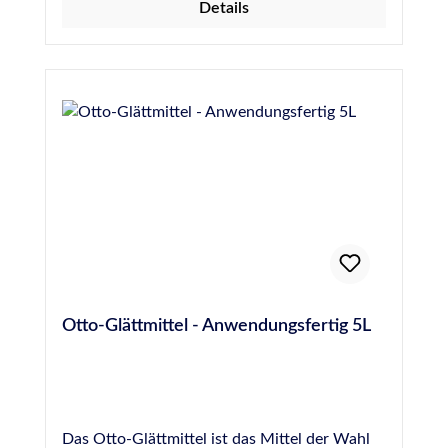
Details
ein Teil Wasser) besonders ergiebig, durch die
Verwendung von dermatologisch getesteten
Inhaltsstoffen wirkt es bei der Anwendung
nicht entfettend oder reizend auf die Haut.
Otto-Glättmittel eignet sich für die Glättung
von Silikon, PU- und MS-Hybrid-Polymer-
Dichtstoffen und für beinahe jede Oberfläche.
Es ist jedoch NICHT für die Fugenglättung an
Naturstein geeignet, hier empfehlen wir das
spezielle Otto Marmor-Silikon-Glättmittel.
Otto-Glättmittel - Anwendungsfertig 5L
Das Otto-Glättmittel ist das Mittel der Wahl