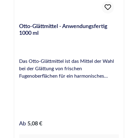
Otto-Glättmittel - Anwendungsfertig
1000 ml
Das Otto-Glättmittel ist das Mittel der Wahl
bei der Glättung von frischen
Fugenoberflächen für ein harmonisches
Fugenbild. Eine perfekte Verfugung rundet das
Gesamtbild in Küche und Bad sowie bei vielen
anderen Anwendungsfällen ab, der Glanz der
Fugenoberfläche bleibt erhalten und
Farbpigmente des Dichtstoffes werden nicht
ausgewaschen. Otto-Glättmittel ist eine
Regulärer Preis:
Ab
5,08 €
anwendungsfertige Lösung, jedoch durch
seine Verdünnbarkeit (zwei Teile Glättmittel,