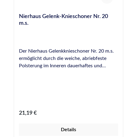
Nierhaus Gelenk-Knieschoner Nr. 20
m.s.
Der Nierhaus Gelenkknieschoner Nr. 20 m.s.
ermöglicht durch die weiche, abriebfeste
Polsterung im Inneren dauerhaftes und
schonendes Arbeiten für Knie und
Arbeitskleidung, selbst bei sehr rauen
Untergründen. Durch die optimale
Druckverteilung gewährleistet der
Knieschoner hohen Tragekomfort im
Dauereinsatz, bei großem Schutz durch die
Regulärer Preis:
21,19 €
stabile und außen nochmals mit Gummipads
verstärkte Hartschale, deren Gelenk den
Details
Kniebereich flächig schützt. Der Knieschoner