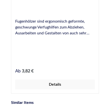
Fugenhölzer sind ergonomisch geformte,
geschwunge Verfughilfen zum Abziehen,
Ausarbeiten und Gestalten von auch sehr
breiten Fugen. Hergestellt aus Buchenholz
und durch ihre Länge sehr gut zum Bearbeiten
von schwerer zugänglichen Fugen geeignet.
Bei uns erhältlich in folgenden Breiten: 6 mm
8 mm 10 mm 15 mm 20 mm 25 mm 30 mm 35
mm 40 mm
Regulärer Preis:
Ab
3,82 €
Details
Produktgalerie überspringen
Similar Items