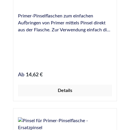
Primer-Pinselflaschen zum einfachen
Aufbringen von Primer mittels Pinsel direkt
aus der Flasche. Zur Verwendung einfach die
benötigte Menge Primer aus den Original-
Gefäßen umfüllen und gezielt und sparsam in
die Fuge einbringen. Die Pinsel lassen sich mit
einer Schraube befestigen und können zur
Reinigung einfach entfernt werden. Bei uns
erhältlich als Leerflaschen in folgenden
Regulärer Preis:
Ab
14,62 €
Größen: 125 ml 250 ml 500 ml
Details