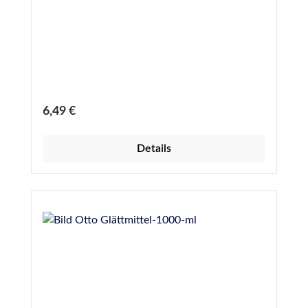
Regulärer Preis:
6,49 €
Details