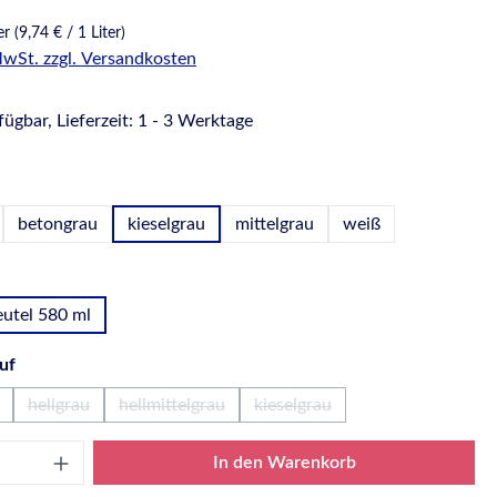
ter
(9,74 € / 1 Liter)
 MwSt. zzgl. Versandkosten
ügbar, Lieferzeit: 1 - 3 Werktage
hlen
betongrau
kieselgrau
mittelgrau
weiß
wählen
utel 580 ml
auswählen
uf
hellgrau
hellmittelgrau
kieselgrau
Option ist zurzeit nicht verfügbar.)
(Diese Option ist zurzeit nicht verfügbar.)
(Diese Option ist zurzeit nicht verfügbar.)
(Diese Option ist zurzeit nicht
Anzahl: Gib den gewünschten Wert ein oder
In den Warenkorb