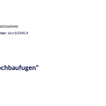
tel hinzufügen
mer:
slcn10340.4
ochbaufugen"