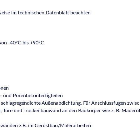
weise im technischen Datenblatt beachten
von -40°C bis +90°C
onen
 und Porenbetonfertigteilen
ie schlagregendichte Außenabdichtung. Für Anschlussfugen zwis
n, Tore und Trockenbauwand an den Baukörper wie z. B. Mauerö
nwänden z.B. im Gerüstbau/Malerarbeiten