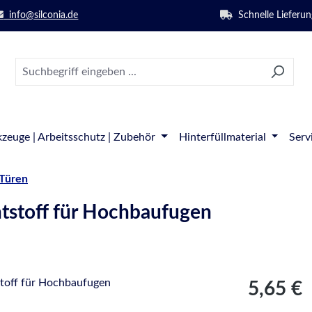
info@silconia.de
Schnelle Lieferun
zeuge | Arbeitsschutz | Zubehör
Hinterfüllmaterial
Serv
 Türen
stoff für Hochbaufugen
Regulärer Pre
5,65 €