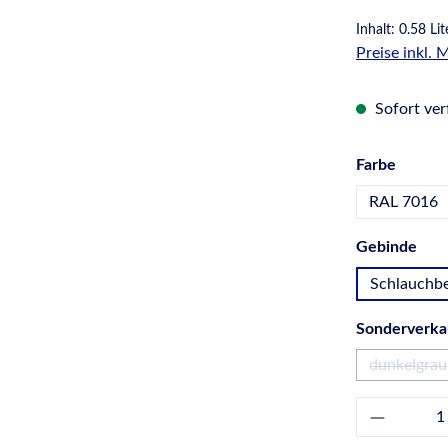
Inhalt:
0.58 Li
Preise inkl.
Sofort verf
auswä
Farbe
RAL 7016
aus
Gebinde
Schlauchbe
Sonderverka
dunkelgrau
(Diese 
Produkt 