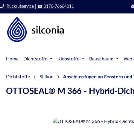
 Hauptinhalt springen
Zur Suche springen
Rückrufservice | ☎ 0176-76664011
Zur Hauptnavigation springen
Home
Dichtstoffe
Klebstoffe
Bauschaum
Werk
Dichtstoffe
Silikon
Anschlussfugen an Fenstern und
OTTOSEAL® M 366 - Hybrid-Dicht
Bildergalerie überspringen