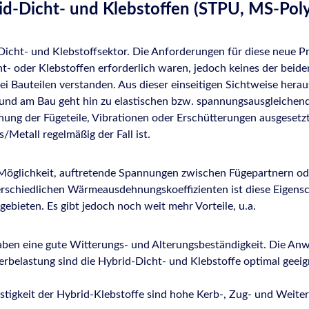
id-Dicht- und Klebstoffen (STPU, MS-Pol
m Dicht- und Klebstoffsektor. Die Anforderungen für diese neu
t- oder Klebstoffen erforderlich waren, jedoch keines der beid
ei Bauteilen verstanden. Aus dieser einseitigen Sichtweise herau
ion und am Bau geht hin zu elastischen bzw. spannungsausgleic
ng der Fügeteile, Vibrationen oder Erschütterungen ausgesetzt 
/Metall regelmäßig der Fall ist.
 Möglichkeit, auftretende Spannungen zwischen Fügepartnern od
schiedlichen Wärmeausdehnungskoeffizienten ist diese Eigensc
ebieten. Es gibt jedoch noch weit mehr Vorteile, u.a.
ben eine gute Witterungs- und Alterungsbeständigkeit. Die Anw
belastung sind die Hybrid-Dicht- und Klebstoffe optimal geeign
igkeit der Hybrid-Klebstoffe sind hohe Kerb-, Zug- und Weiterr