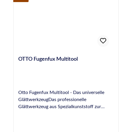
OTTO Fugenfux Multitool
Otto Fugenfux Multitool - Das universelle
GlättwerkzeugDas professionelle
Glättwerkzeug aus Spezialkunststoff zur
Ausbildung von Fugen im Bereich Boden,
Sanitär, Fliesen und NatursteinGrößen: 6,3
mm, 8,3 mm, 10,0 mm, rund