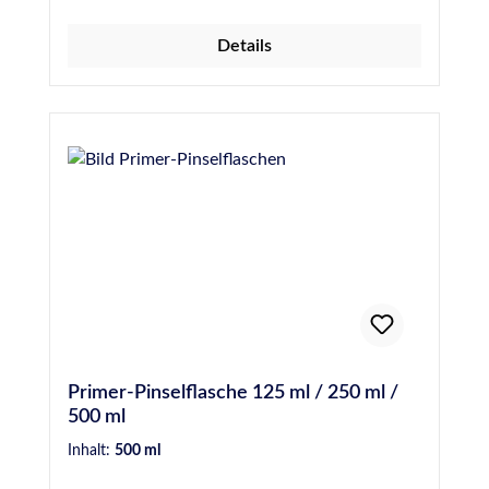
Minuten (maximal 3 Stunden)
ToluolfreiFilmbildend Für weitere
Details
Informationen wie z.B. besondere Hinweise
bei der Anwendung, der Vorbehandlung, der
technischen Daten sowie
Sicherheitshinweise, beachten, verstehen und
befolgen Sie bitte unbedingt die Anweisungen
der Technischen- und Sicherheitsdatenblätter.
Primer-Pinselflasche 125 ml / 250 ml /
500 ml
Inhalt:
500 ml