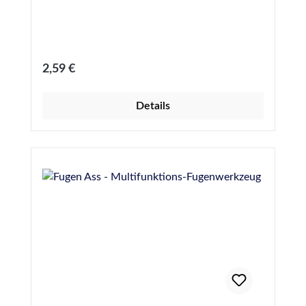
Regulärer Preis:
2,59 €
Details