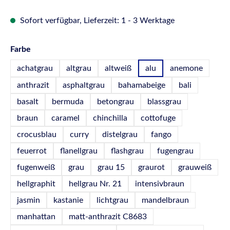
Sofort verfügbar, Lieferzeit: 1 - 3 Werktage
auswählen
Farbe
achatgrau
altgrau
altweiß
alu
anemone
anthrazit
asphaltgrau
bahamabeige
bali
basalt
bermuda
betongrau
blassgrau
braun
caramel
chinchilla
cottofuge
crocusblau
curry
distelgrau
fango
feuerrot
flanellgrau
flashgrau
fugengrau
fugenweiß
grau
grau 15
graurot
grauweiß
hellgraphit
hellgrau Nr. 21
intensivbraun
jasmin
kastanie
lichtgrau
mandelbraun
manhattan
matt-anthrazit C8683