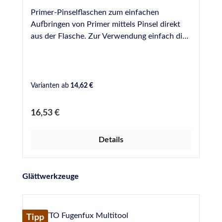
Primer-Pinselflaschen zum einfachen
Aufbringen von Primer mittels Pinsel direkt
aus der Flasche. Zur Verwendung einfach die
benötigte Menge Primer aus den Original-
Gefäßen umfüllen und gezielt und sparsam in
die Fuge einbringen. Die Pinsel lassen sich mit
einer Schraube befestigen und können zur
Varianten ab
14,62 €
Reinigung einfach entfernt werden. Bei uns
erhältlich als Leerflaschen in folgenden
Regulärer Preis:
16,53 €
Größen: 125 ml 250 ml 500 ml
Details
Produktgalerie überspringen
Glättwerkzeuge
Tipp