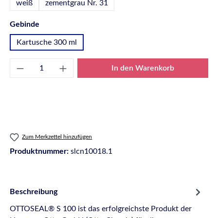
weiß
zementgrau Nr. 31
auswählen
Gebinde
Kartusche 300 ml
Produkt Anzahl: Gib den gewünschten Wert e
In den Warenkorb
Zum Merkzettel hinzufügen
Produktnummer:
slcn10018.1
Beschreibung
OTTOSEAL® S 100 ist das erfolgreichste Produkt der