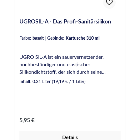
UGROSIL-A - Das Profi-Sanitärsilikon
Farbe:
basalt
|
Gebinde:
Kartusche 310 ml
UGRO SIL-A ist ein sauervernetzender,
hochbeständiger und elastischer
Silikondichtstoff, der sich durch seine
Vielseitigkeit beim Einsatz in
Inhalt:
0.31 Liter
(19,19 € / 1 Liter)
unterschiedlichsten Sanitärbereichen
auszeichnet. UGRO SIL-A eignet sich für viele
Anwendungen im Profibereich, wie z.B.
Abdichtungen in Bad, Dusche und WC, aber
auch in Bereichen mit höherer Beanspruchung
Regulärer Preis:
5,95 €
im Außenbereich, wie Schwimmbäder und
Nutzwasserbehälter. Erhältlich in Kartuschen
Details
sowie Schlauchbeuteln. VE: 12 Kartuschen á