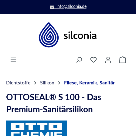
Zum Hauptinhalt springen
info@silconia.de
Ware
Dichtstoffe
Silikon
Fliese, Keramik, Sanitär
OTTOSEAL® S 100 - Das
Premium-Sanitärsilikon