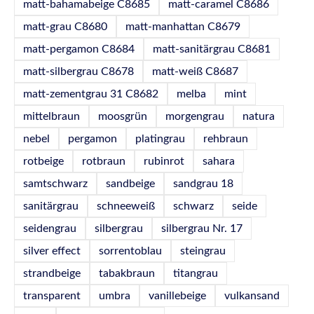
matt-bahamabeige C8685
matt-caramel C8686
matt-grau C8680
matt-manhattan C8679
matt-pergamon C8684
matt-sanitärgrau C8681
matt-silbergrau C8678
matt-weiß C8687
matt-zementgrau 31 C8682
melba
mint
mittelbraun
moosgrün
morgengrau
natura
nebel
pergamon
platingrau
rehbraun
rotbeige
rotbraun
rubinrot
sahara
samtschwarz
sandbeige
sandgrau 18
sanitärgrau
schneeweiß
schwarz
seide
seidengrau
silbergrau
silbergrau Nr. 17
silver effect
sorrentoblau
steingrau
strandbeige
tabakbraun
titangrau
transparent
umbra
vanillebeige
vulkansand