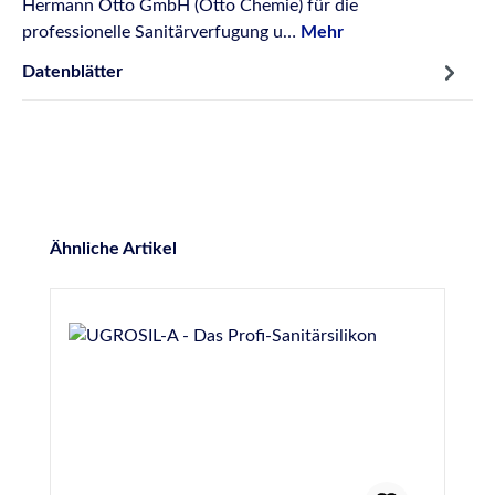
Hermann Otto GmbH (Otto Chemie) für die
professionelle Sanitärverfugung u…
Mehr
Datenblätter
Produktgalerie überspringen
Ähnliche Artikel