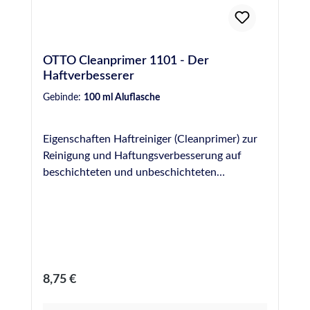
OTTO Cleanprimer 1101 - Der
Haftverbesserer
Gebinde:
100 ml Aluflasche
Eigenschaften Haftreiniger (Cleanprimer) zur
Reinigung und Haftungsverbesserung auf
beschichteten und unbeschichteten
metallischen Werkstoffen und auf
verschiedenen Kunststoffen (z. B. PVC) Kein
Ablüften erforderlich
Regulärer Preis:
8,75 €