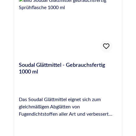
OTTO Glättmittel benetztem Werkzeug
von Silikon, PU- und MS-Hybrid-Polymer-
abgezogen werden, bevor die Hautbildung
Dichtstoffen und für beinahe jede Oberfläche.
einsetzt. Die (Wieder)-Befüllung des Beckens
Es ist jedoch NICHT für die Fugenglättung an
sollte idealerweise erst zwei Wochen nach der
Naturstein geeignet, hier empfehlen wir das
Verfugung mit OTTOSEAL® S 18 erfolgen.
spezielle Otto Marmor-Silikon-Glättmittel.
Nachdem der Dichtstoff vollständig
ausgehärtet ist, sollte bei der ersten Befüllung
des Beckens mit Wasser sofort gechlort
werden, wobei in den ersten 2 Tagen eine
Soudal Glättmittel - Gebrauchsfertig
Stoßchlorung von 2 mg/l erfolgen sollte. Der
1000 ml
pH-Wert sollte während dieser Zeit zwischen
7,0 und 7,2 eingestellt werden, um eine
möglichst hohe
Desinfektionsmittelwirksamkeit zu erzielen.
Das Soudal Glättmittel eignet sich zum
Im weiteren Betrieb sollte die Konzentration
gleichmäßigen Abglätten von
von freiem Chlor bei 0,3-0,6 mg/l
Fugendichtstoffen aller Art und verbessert
(Warmsprudelbecken 0,7-1,0 mg/l) und der
dadurch die optische Wirkung einer Fuge. Es
pH-Wert zwischen 6,5 und 7,6 (ideal 7,0-7,2)
wird gebrauchsfertig in einer praktischen
liegen. Die Wasserumwälzung sollte so
Sprühflasche geliefert und kann unverdünnt