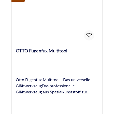
Es ist jedoch NICHT für die Fugenglättung an
Naturstein geeignet, hier empfehlen wir das
spezielle Otto Marmor-Silikon-Glättmittel.
OTTO Fugenfux Multitool
Otto Fugenfux Multitool - Das universelle
GlättwerkzeugDas professionelle
Glättwerkzeug aus Spezialkunststoff zur
Ausbildung von Fugen im Bereich Boden,
Sanitär, Fliesen und NatursteinGrößen: 6,3
mm, 8,3 mm, 10,0 mm, rund