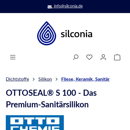
Zum Hauptinhalt springen
info@silconia.de
Ware
Dichtstoffe
Silikon
Fliese, Keramik, Sanitär
OTTOSEAL® S 100 - Das
Premium-Sanitärsilikon