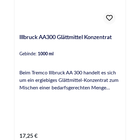
Illbruck AA300 Glättmittel Konzentrat
Gebinde:
1000 ml
Beim Tremco Illbruck AA 300 handelt es sich
um ein ergiebiges Glättmittel-Konzentrat zum
Mischen einer bedarfsgerechten Menge
Glättmittel für die fachgerechte Glättung von
Fugendichtstoffen. Illbruck AA 300 ist
geruchsarm und schont die Haut (pH-neutral).
Bitte beachten Sie das korrekte
Mischungsverhältnis von 30 : 1 (30 Teile
Wasser, 1 Teil Glättmittel Konzentrat),
Regulärer Preis:
17,25 €