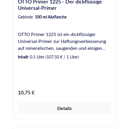
OTTO Primer 1225 - Der dickflüssige
Universal-Primer
Gebinde:
100 ml Aluflasche
OTTO Primer 1225 ist ein dickflüssiger
Universal-Primer zur Haftungsverbesserung
auf mineralischen, saugenden und einigen
metallischen Werkstoffen sowie manchen
Inhalt:
0.1 Liter
(107,50 € / 1 Liter)
Kunststoffen. Produktvorteile auf einen Blick
Primer zur Haftungsverbesserung auf
mineralischen, saugenden und einigen
metallischen Werkstoffen sowie manchen
Kunststoffen Ablüftezeit mindestens 30
Regulärer Preis:
10,75 €
Minuten (maximal 3 Stunden)
ToluolfreiFilmbildend Für weitere
Details
Informationen wie z.B. besondere Hinweise
bei der Anwendung, der Vorbehandlung, der
technischen Daten sowie