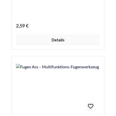
Regulärer Preis:
2,59 €
Details