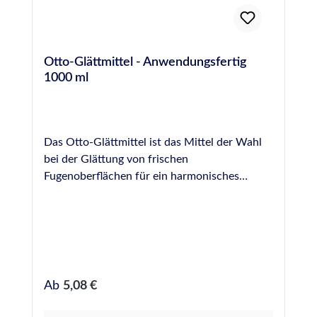
Otto-Glättmittel - Anwendungsfertig
1000 ml
Das Otto-Glättmittel ist das Mittel der Wahl
bei der Glättung von frischen
Fugenoberflächen für ein harmonisches
Fugenbild. Eine perfekte Verfugung rundet das
Gesamtbild in Küche und Bad sowie bei vielen
anderen Anwendungsfällen ab, der Glanz der
Fugenoberfläche bleibt erhalten und
Farbpigmente des Dichtstoffes werden nicht
ausgewaschen. Otto-Glättmittel ist eine
Regulärer Preis:
Ab
5,08 €
anwendungsfertige Lösung, jedoch durch
seine Verdünnbarkeit (zwei Teile Glättmittel,