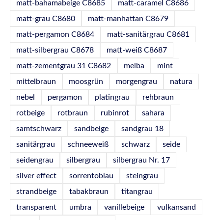
matt-bahamabeige C8685
matt-caramel C8686
matt-grau C8680
matt-manhattan C8679
matt-pergamon C8684
matt-sanitärgrau C8681
matt-silbergrau C8678
matt-weiß C8687
matt-zementgrau 31 C8682
melba
mint
mittelbraun
moosgrün
morgengrau
natura
nebel
pergamon
platingrau
rehbraun
rotbeige
rotbraun
rubinrot
sahara
samtschwarz
sandbeige
sandgrau 18
sanitärgrau
schneeweiß
schwarz
seide
seidengrau
silbergrau
silbergrau Nr. 17
silver effect
sorrentoblau
steingrau
strandbeige
tabakbraun
titangrau
transparent
umbra
vanillebeige
vulkansand