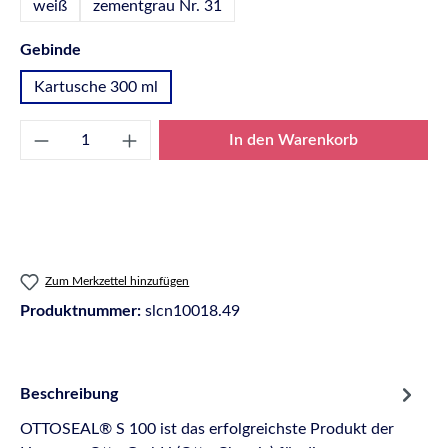
weiß
zementgrau Nr. 31
auswählen
Gebinde
Kartusche 300 ml
Produkt Anzahl: Gib den gewünschten Wert e
In den Warenkorb
Zum Merkzettel hinzufügen
Produktnummer:
slcn10018.49
Beschreibung
OTTOSEAL® S 100 ist das erfolgreichste Produkt der