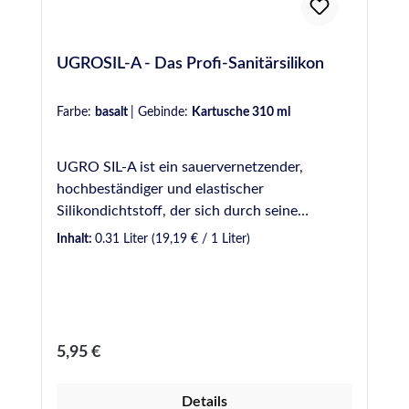
UGROSIL-A - Das Profi-Sanitärsilikon
Farbe:
basalt
|
Gebinde:
Kartusche 310 ml
UGRO SIL-A ist ein sauervernetzender,
hochbeständiger und elastischer
Silikondichtstoff, der sich durch seine
Vielseitigkeit beim Einsatz in
Inhalt:
0.31 Liter
(19,19 € / 1 Liter)
unterschiedlichsten Sanitärbereichen
auszeichnet. UGRO SIL-A eignet sich für viele
Anwendungen im Profibereich, wie z.B.
Abdichtungen in Bad, Dusche und WC, aber
auch in Bereichen mit höherer Beanspruchung
Regulärer Preis:
5,95 €
im Außenbereich, wie Schwimmbäder und
Nutzwasserbehälter. Erhältlich in Kartuschen
Details
sowie Schlauchbeuteln. VE: 12 Kartuschen á