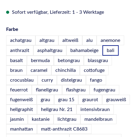
Sofort verfügbar, Lieferzeit: 1 - 3 Werktage
auswählen
Farbe
achatgrau
altgrau
altweiß
alu
anemone
anthrazit
asphaltgrau
bahamabeige
bali
basalt
bermuda
betongrau
blassgrau
braun
caramel
chinchilla
cottofuge
crocusblau
curry
distelgrau
fango
feuerrot
flanellgrau
flashgrau
fugengrau
fugenweiß
grau
grau 15
graurot
grauweiß
hellgraphit
hellgrau Nr. 21
intensivbraun
jasmin
kastanie
lichtgrau
mandelbraun
manhattan
matt-anthrazit C8683