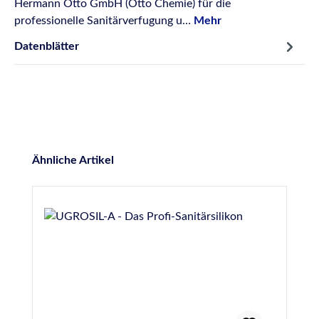
Hermann Otto GmbH (Otto Chemie) für die
professionelle Sanitärverfugung u…
Mehr
Datenblätter
Produktgalerie überspringen
Ähnliche Artikel