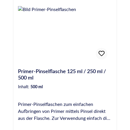
Sicherheitshinweise, beachten, verstehen und
befolgen Sie bitte unbedingt die Anweisungen
der Technischen- und Sicherheitsdatenblätter.
Primer-Pinselflasche 125 ml / 250 ml /
500 ml
Inhalt:
500 ml
Primer-Pinselflaschen zum einfachen
Aufbringen von Primer mittels Pinsel direkt
aus der Flasche. Zur Verwendung einfach die
benötigte Menge Primer aus den Original-