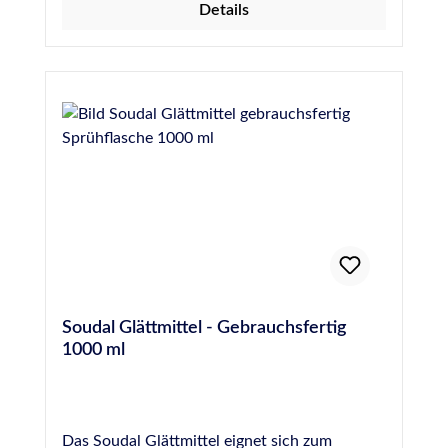
Details
ein Teil Wasser) besonders ergiebig, durch die
Verwendung von dermatologisch getesteten
Inhaltsstoffen wirkt es bei der Anwendung
nicht entfettend oder reizend auf die Haut.
Otto-Glättmittel eignet sich für die Glättung
von Silikon, PU- und MS-Hybrid-Polymer-
Dichtstoffen und für beinahe jede Oberfläche.
Es ist jedoch NICHT für die Fugenglättung an
Naturstein geeignet, hier empfehlen wir das
spezielle Otto Marmor-Silikon-Glättmittel.
Soudal Glättmittel - Gebrauchsfertig
1000 ml
Das Soudal Glättmittel eignet sich zum