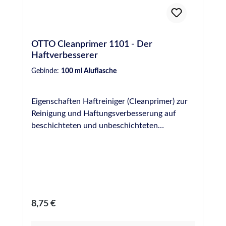
OTTO Cleanprimer 1101 - Der
Haftverbesserer
Gebinde:
100 ml Aluflasche
Eigenschaften Haftreiniger (Cleanprimer) zur
Reinigung und Haftungsverbesserung auf
beschichteten und unbeschichteten
metallischen Werkstoffen und auf
verschiedenen Kunststoffen (z. B. PVC) Kein
Ablüften erforderlich
Regulärer Preis:
8,75 €