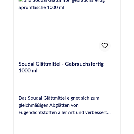
OTTO Glättmittel benetztem Werkzeug
von Silikon, PU- und MS-Hybrid-Polymer-
abgezogen werden, bevor die Hautbildung
Dichtstoffen und für beinahe jede Oberfläche.
einsetzt. Die (Wieder)-Befüllung des Beckens
Es ist jedoch NICHT für die Fugenglättung an
sollte idealerweise erst zwei Wochen nach der
Naturstein geeignet, hier empfehlen wir das
Verfugung mit OTTOSEAL® S 18 erfolgen.
spezielle Otto Marmor-Silikon-Glättmittel.
Nachdem der Dichtstoff vollständig
ausgehärtet ist, sollte bei der ersten Befüllung
des Beckens mit Wasser sofort gechlort
werden, wobei in den ersten 2 Tagen eine
Soudal Glättmittel - Gebrauchsfertig
Stoßchlorung von 2 mg/l erfolgen sollte. Der
1000 ml
pH-Wert sollte während dieser Zeit zwischen
7,0 und 7,2 eingestellt werden, um eine
möglichst hohe
Desinfektionsmittelwirksamkeit zu erzielen.
Das Soudal Glättmittel eignet sich zum
Im weiteren Betrieb sollte die Konzentration
gleichmäßigen Abglätten von
von freiem Chlor bei 0,3-0,6 mg/l
Fugendichtstoffen aller Art und verbessert
(Warmsprudelbecken 0,7-1,0 mg/l) und der
dadurch die optische Wirkung einer Fuge. Es
pH-Wert zwischen 6,5 und 7,6 (ideal 7,0-7,2)
wird gebrauchsfertig in einer praktischen
liegen. Die Wasserumwälzung sollte so
Sprühflasche geliefert und kann unverdünnt