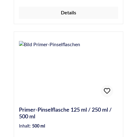
Minuten (maximal 3 Stunden)
ToluolfreiFilmbildend Für weitere
Details
Informationen wie z.B. besondere Hinweise
bei der Anwendung, der Vorbehandlung, der
technischen Daten sowie
Sicherheitshinweise, beachten, verstehen und
befolgen Sie bitte unbedingt die Anweisungen
der Technischen- und Sicherheitsdatenblätter.
Primer-Pinselflasche 125 ml / 250 ml /
500 ml
Inhalt:
500 ml