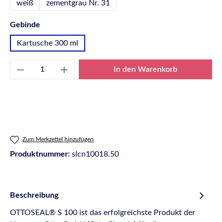
weiß
zementgrau Nr. 31
auswählen
Gebinde
Kartusche 300 ml
Produkt Anzahl: Gib den gewünschten Wert e
In den Warenkorb
Zum Merkzettel hinzufügen
Produktnummer:
slcn10018.50
Beschreibung
OTTOSEAL® S 100 ist das erfolgreichste Produkt der