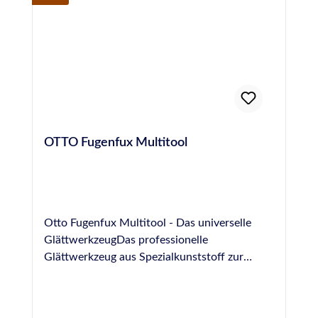
OTTO Fugenfux Multitool
Otto Fugenfux Multitool - Das universelle
GlättwerkzeugDas professionelle
Glättwerkzeug aus Spezialkunststoff zur
Ausbildung von Fugen im Bereich Boden,
Sanitär, Fliesen und NatursteinGrößen: 6,3
mm, 8,3 mm, 10,0 mm, rund