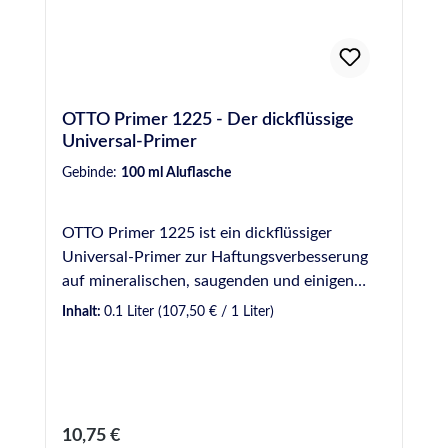
OTTO Primer 1225 - Der dickflüssige
Universal-Primer
Gebinde:
100 ml Aluflasche
OTTO Primer 1225 ist ein dickflüssiger
Universal-Primer zur Haftungsverbesserung
auf mineralischen, saugenden und einigen
metallischen Werkstoffen sowie manchen
Inhalt:
0.1 Liter
(107,50 € / 1 Liter)
Kunststoffen. Produktvorteile auf einen Blick
Primer zur Haftungsverbesserung auf
mineralischen, saugenden und einigen
metallischen Werkstoffen sowie manchen
Kunststoffen Ablüftezeit mindestens 30
Regulärer Preis:
10,75 €