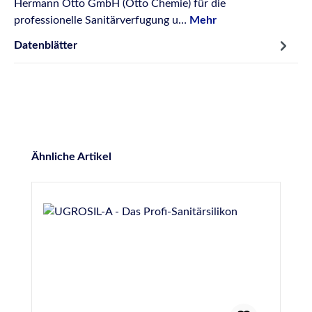
Hermann Otto GmbH (Otto Chemie) für die
professionelle Sanitärverfugung u…
Mehr
Datenblätter
Produktgalerie überspringen
Ähnliche Artikel