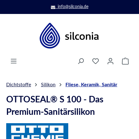
Zum Hauptinhalt springen
info@silconia.de
Ware
Dichtstoffe
Silikon
Fliese, Keramik, Sanitär
OTTOSEAL® S 100 - Das
Premium-Sanitärsilikon