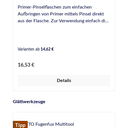
Primer-Pinselflaschen zum einfachen
Aufbringen von Primer mittels Pinsel direkt
aus der Flasche. Zur Verwendung einfach die
benötigte Menge Primer aus den Original-
Gefäßen umfüllen und gezielt und sparsam in
die Fuge einbringen. Die Pinsel lassen sich mit
einer Schraube befestigen und können zur
Varianten ab
14,62 €
Reinigung einfach entfernt werden. Bei uns
erhältlich als Leerflaschen in folgenden
Regulärer Preis:
16,53 €
Größen: 125 ml 250 ml 500 ml
Details
Produktgalerie überspringen
Glättwerkzeuge
Tipp