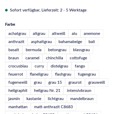
Sofort verfügbar, Lieferzeit: 2 - 5 Werktage
auswählen
Farbe
achatgrau
altgrau
altweiß
alu
anemone
anthrazit
asphaltgrau
bahamabeige
bali
basalt
bermuda
betongrau
blassgrau
braun
caramel
chinchilla
cottofuge
crocusblau
curry
distelgrau
fango
feuerrot
flanellgrau
flashgrau
fugengrau
fugenweiß
grau
grau 15
graurot
grauweiß
hellgraphit
hellgrau Nr. 21
intensivbraun
jasmin
kastanie
lichtgrau
mandelbraun
manhattan
matt-anthrazit C8683