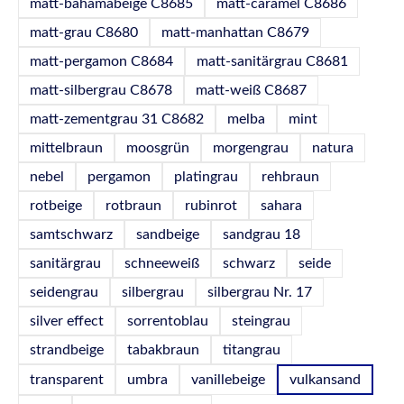
matt-bahamabeige C8685
matt-caramel C8686
matt-grau C8680
matt-manhattan C8679
matt-pergamon C8684
matt-sanitärgrau C8681
matt-silbergrau C8678
matt-weiß C8687
matt-zementgrau 31 C8682
melba
mint
mittelbraun
moosgrün
morgengrau
natura
nebel
pergamon
platingrau
rehbraun
rotbeige
rotbraun
rubinrot
sahara
samtschwarz
sandbeige
sandgrau 18
sanitärgrau
schneeweiß
schwarz
seide
seidengrau
silbergrau
silbergrau Nr. 17
silver effect
sorrentoblau
steingrau
strandbeige
tabakbraun
titangrau
transparent
umbra
vanillebeige
vulkansand