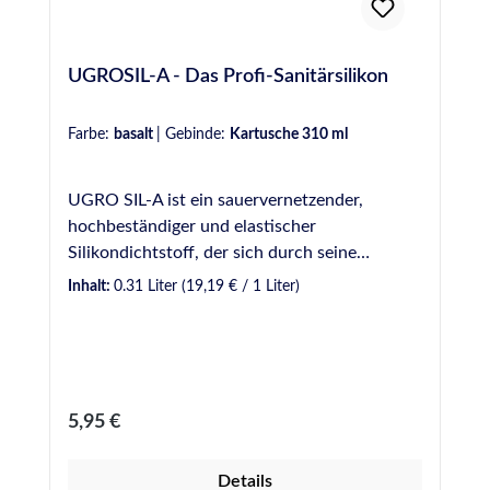
UGROSIL-A - Das Profi-Sanitärsilikon
Farbe:
basalt
|
Gebinde:
Kartusche 310 ml
UGRO SIL-A ist ein sauervernetzender,
hochbeständiger und elastischer
Silikondichtstoff, der sich durch seine
Vielseitigkeit beim Einsatz in
Inhalt:
0.31 Liter
(19,19 € / 1 Liter)
unterschiedlichsten Sanitärbereichen
auszeichnet. UGRO SIL-A eignet sich für viele
Anwendungen im Profibereich, wie z.B.
Abdichtungen in Bad, Dusche und WC, aber
auch in Bereichen mit höherer Beanspruchung
Regulärer Preis:
5,95 €
im Außenbereich, wie Schwimmbäder und
Nutzwasserbehälter. Erhältlich in Kartuschen
Details
sowie Schlauchbeuteln. VE: 12 Kartuschen á