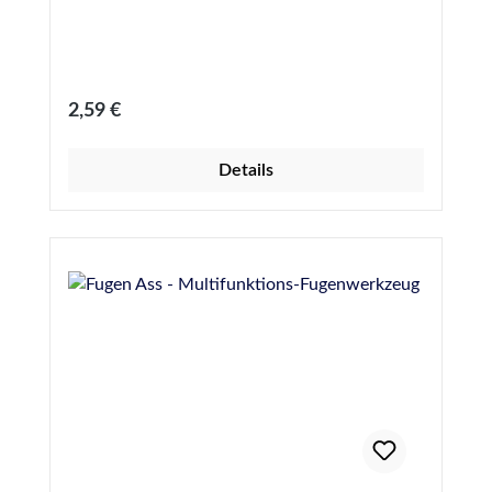
Regulärer Preis:
2,59 €
Details