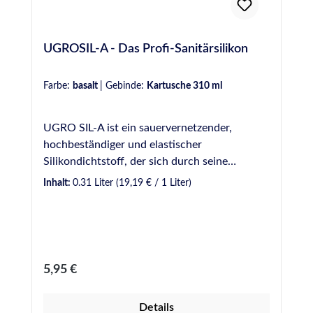
UGROSIL-A - Das Profi-Sanitärsilikon
Farbe:
basalt
|
Gebinde:
Kartusche 310 ml
UGRO SIL-A ist ein sauervernetzender,
hochbeständiger und elastischer
Silikondichtstoff, der sich durch seine
Vielseitigkeit beim Einsatz in
Inhalt:
0.31 Liter
(19,19 € / 1 Liter)
unterschiedlichsten Sanitärbereichen
auszeichnet. UGRO SIL-A eignet sich für viele
Anwendungen im Profibereich, wie z.B.
Abdichtungen in Bad, Dusche und WC, aber
auch in Bereichen mit höherer Beanspruchung
Regulärer Preis:
5,95 €
im Außenbereich, wie Schwimmbäder und
Nutzwasserbehälter. Erhältlich in Kartuschen
Details
sowie Schlauchbeuteln. VE: 12 Kartuschen á