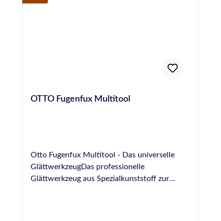
OTTO Fugenfux Multitool
Otto Fugenfux Multitool - Das universelle
GlättwerkzeugDas professionelle
Glättwerkzeug aus Spezialkunststoff zur
Ausbildung von Fugen im Bereich Boden,
Sanitär, Fliesen und NatursteinGrößen: 6,3
mm, 8,3 mm, 10,0 mm, rund