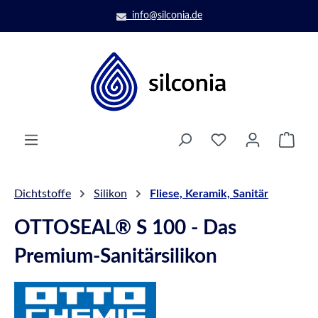
Zum Hauptinhalt springen
info@silconia.de
Ware
Dichtstoffe
Silikon
Fliese, Keramik, Sanitär
OTTOSEAL® S 100 - Das
Premium-Sanitärsilikon