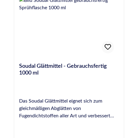
OTTO Glättmittel benetztem Werkzeug
von Silikon, PU- und MS-Hybrid-Polymer-
abgezogen werden, bevor die Hautbildung
Dichtstoffen und für beinahe jede Oberfläche.
einsetzt. Die (Wieder)-Befüllung des Beckens
Es ist jedoch NICHT für die Fugenglättung an
sollte idealerweise erst zwei Wochen nach der
Naturstein geeignet, hier empfehlen wir das
Verfugung mit OTTOSEAL® S 18 erfolgen.
spezielle Otto Marmor-Silikon-Glättmittel.
Nachdem der Dichtstoff vollständig
ausgehärtet ist, sollte bei der ersten Befüllung
des Beckens mit Wasser sofort gechlort
werden, wobei in den ersten 2 Tagen eine
Soudal Glättmittel - Gebrauchsfertig
Stoßchlorung von 2 mg/l erfolgen sollte. Der
1000 ml
pH-Wert sollte während dieser Zeit zwischen
7,0 und 7,2 eingestellt werden, um eine
möglichst hohe
Desinfektionsmittelwirksamkeit zu erzielen.
Das Soudal Glättmittel eignet sich zum
Im weiteren Betrieb sollte die Konzentration
gleichmäßigen Abglätten von
von freiem Chlor bei 0,3-0,6 mg/l
Fugendichtstoffen aller Art und verbessert
(Warmsprudelbecken 0,7-1,0 mg/l) und der
dadurch die optische Wirkung einer Fuge. Es
pH-Wert zwischen 6,5 und 7,6 (ideal 7,0-7,2)
wird gebrauchsfertig in einer praktischen
liegen. Die Wasserumwälzung sollte so
Sprühflasche geliefert und kann unverdünnt