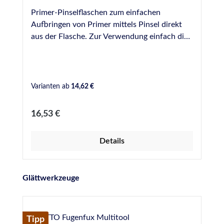
Primer-Pinselflaschen zum einfachen
Aufbringen von Primer mittels Pinsel direkt
aus der Flasche. Zur Verwendung einfach die
benötigte Menge Primer aus den Original-
Gefäßen umfüllen und gezielt und sparsam in
die Fuge einbringen. Die Pinsel lassen sich mit
einer Schraube befestigen und können zur
Varianten ab
14,62 €
Reinigung einfach entfernt werden. Bei uns
erhältlich als Leerflaschen in folgenden
Regulärer Preis:
16,53 €
Größen: 125 ml 250 ml 500 ml
Details
Produktgalerie überspringen
Glättwerkzeuge
Tipp