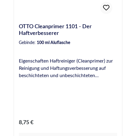
OTTO Cleanprimer 1101 - Der
Haftverbesserer
Gebinde:
100 ml Aluflasche
Eigenschaften Haftreiniger (Cleanprimer) zur
Reinigung und Haftungsverbesserung auf
beschichteten und unbeschichteten
metallischen Werkstoffen und auf
verschiedenen Kunststoffen (z. B. PVC) Kein
Ablüften erforderlich
Regulärer Preis:
8,75 €