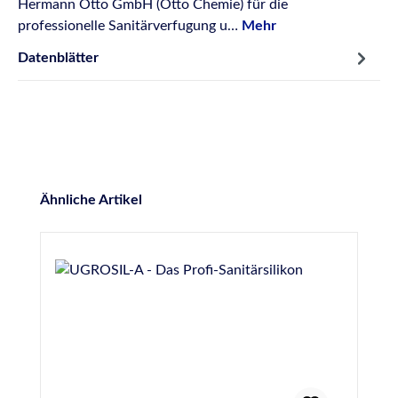
Hermann Otto GmbH (Otto Chemie) für die
professionelle Sanitärverfugung u…
Mehr
Datenblätter
Produktgalerie überspringen
Ähnliche Artikel