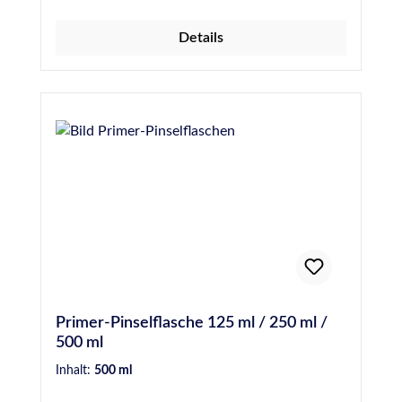
Minuten (maximal 3 Stunden)
ToluolfreiFilmbildend Für weitere
Details
Informationen wie z.B. besondere Hinweise
bei der Anwendung, der Vorbehandlung, der
technischen Daten sowie
Sicherheitshinweise, beachten, verstehen und
befolgen Sie bitte unbedingt die Anweisungen
der Technischen- und Sicherheitsdatenblätter.
Primer-Pinselflasche 125 ml / 250 ml /
500 ml
Inhalt:
500 ml