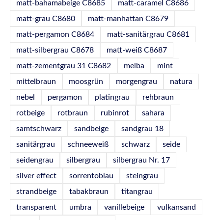
matt-bahamabeige C8685
matt-caramel C8686
matt-grau C8680
matt-manhattan C8679
matt-pergamon C8684
matt-sanitärgrau C8681
matt-silbergrau C8678
matt-weiß C8687
matt-zementgrau 31 C8682
melba
mint
mittelbraun
moosgrün
morgengrau
natura
nebel
pergamon
platingrau
rehbraun
rotbeige
rotbraun
rubinrot
sahara
samtschwarz
sandbeige
sandgrau 18
sanitärgrau
schneeweiß
schwarz
seide
seidengrau
silbergrau
silbergrau Nr. 17
silver effect
sorrentoblau
steingrau
strandbeige
tabakbraun
titangrau
transparent
umbra
vanillebeige
vulkansand