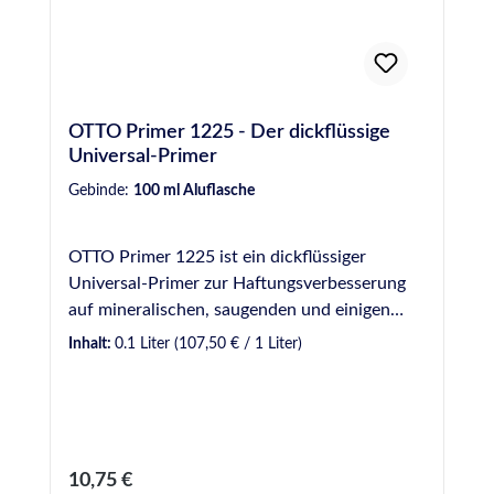
OTTO Primer 1225 - Der dickflüssige
Universal-Primer
Gebinde:
100 ml Aluflasche
OTTO Primer 1225 ist ein dickflüssiger
Universal-Primer zur Haftungsverbesserung
auf mineralischen, saugenden und einigen
metallischen Werkstoffen sowie manchen
Inhalt:
0.1 Liter
(107,50 € / 1 Liter)
Kunststoffen. Produktvorteile auf einen Blick
Primer zur Haftungsverbesserung auf
mineralischen, saugenden und einigen
metallischen Werkstoffen sowie manchen
Kunststoffen Ablüftezeit mindestens 30
Regulärer Preis:
10,75 €