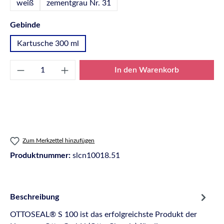
weiß
zementgrau Nr. 31
auswählen
Gebinde
Kartusche 300 ml
Produkt Anzahl: Gib den gewünschten Wert e
In den Warenkorb
Zum Merkzettel hinzufügen
Produktnummer:
slcn10018.51
Beschreibung
OTTOSEAL® S 100 ist das erfolgreichste Produkt der