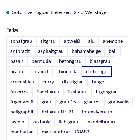
Sofort verfügbar, Lieferzeit: 2 - 5 Werktage
auswählen
Farbe
achatgrau
altgrau
altweiß
alu
anemone
anthrazit
asphaltgrau
bahamabeige
bali
basalt
bermuda
betongrau
blassgrau
braun
caramel
chinchilla
cottofuge
crocusblau
curry
distelgrau
fango
feuerrot
flanellgrau
flashgrau
fugengrau
fugenweiß
grau
grau 15
graurot
grauweiß
hellgraphit
hellgrau Nr. 21
intensivbraun
jasmin
kastanie
lichtgrau
mandelbraun
manhattan
matt-anthrazit C8683