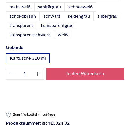
matt-weiß
sanitärgrau
schneeweiß
schokobraun
schwarz
seidengrau
silbergrau
transparent
transparentgrau
transparentschwarz
weiß
auswählen
Gebinde
Kartusche 310 ml
Produkt Anzahl: Gib den gewünschten Wert e
In den Warenkorb
Zum Merkzettel hinzufügen
Produktnummer:
slcn10324.32