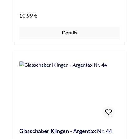
Schutzkappe über die Klinge & alles ist sicher
Regulärer Preis:
10,99 €
Details
Glasschaber Klingen - Argentax Nr. 44