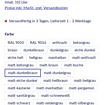
Inhalt:
310 Liter
Preise inkl. MwSt. zzgl. Versandkosten
Versandfertig in 3 Tagen, Lieferzeit 1 - 3 Werktage
auswählen
Farbe
RAL 9010
RAL 9016
anthrazit
betongrau
braun
dunkelbraun
dunkelgrau
eiche dunkel
eiche hell
hellgrau
manhattan
matt-anthrazit
matt-betongrau
matt-braun
matt-buche
matt-dunkelbraun
matt-dunkelgrau
matt-eiche dunkel
matt-hellbraun
matt-hellgrau
matt-kastanie
matt-manhattan
matt-pergamon
matt-sanitärgrau
matt-schneeweiß
matt-schwarz
matt-seidengrau
matt-silbergrau