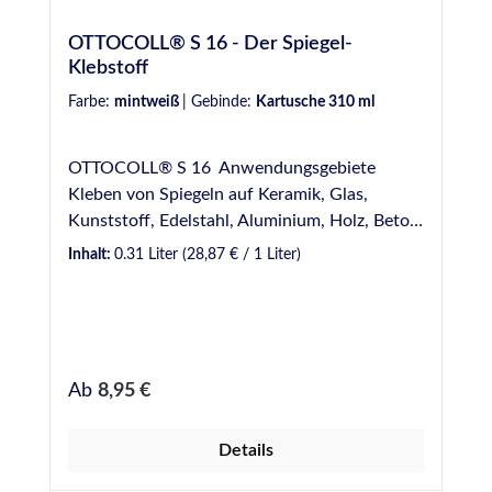
bis +35°C Temperaturbeständigkeit - -30°C
OTTOCOLL® S 16 - Der Spiegel-
bis +70°C Lagerfähigkeit - 12 Monate * bei
Klebstoff
23°C und 50% Luftfeuchtigkeit
Farbe:
mintweiß
|
Gebinde:
Kartusche 310 ml
OTTOCOLL® S 16 Anwendungsgebiete
Kleben von Spiegeln auf Keramik, Glas,
Kunststoff, Edelstahl, Aluminium, Holz, Beton
etc. Kleben von lackiertem und emailliertem
Inhalt:
0.31 Liter
(28,87 € / 1 Liter)
Glas Eigenschaften Spiegelverträglich -
Geeignet für alle handelsüblichen Spiegel Sehr
gute Haftung auf vielen Materialien - Ohne
Vorbehandlung auf vielen Materialien
verwendbar Elastisch - Gleicht Bewegungen
Regulärer Preis:
Ab
8,95 €
aus Normen und Prüfungen Entspricht den
Anforderungen des Brandverhaltens nach EN
Details
13501: Klasse E Französische VOC-
Emissionsklasse A+ Für Anwendungen gemäß