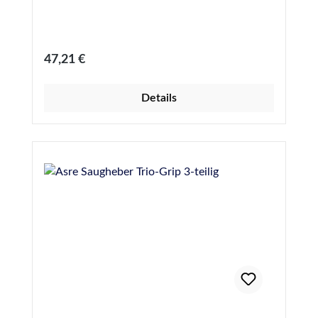
Saugscheiben: 120 mm.
Regulärer Preis:
47,21 €
Details