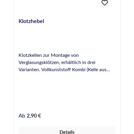
Klotzhebel
Klotzkellen zur Montage von
Verglasungsklötzen, erhältlich in drei
Varianten. Vollkunststoff Kombi (Kelle aus
Kunststoff, Griff aus Holz) Vollholz
Regulärer Preis:
Ab
2,90 €
Details