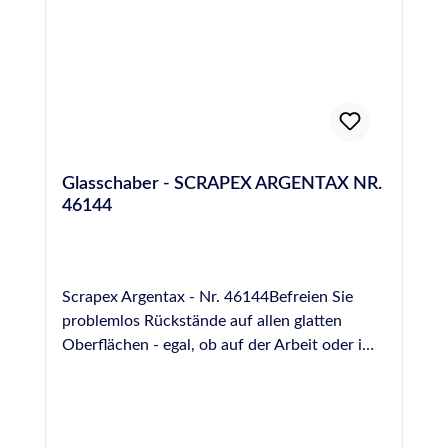
Glasschaber - SCRAPEX ARGENTAX NR.
46144
Scrapex Argentax - Nr. 46144Befreien Sie
problemlos Rückstände auf allen glatten
Oberflächen - egal, ob auf der Arbeit oder im
HaushaltVor allem durch den großen
abgerundeten Griff liegt der Glasschaber
nahezu perfekt in der HandNachdem die
Arbeit erledigt ist, schieben Sie einfach die