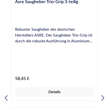
Asre Saugheber Trio-Grip 3-teilig
Robuster Saugheber des deutschen
Herstellers ASRE. Der Saugheber Trio-Grip ist
durch die robuste Ausführung in Aluminium
leicht und stabil. 3 Saugscheiben, flache
Bauform mit Längsgriff. Durchmesser
Saugscheiben: 120 mm.
Regulärer Preis:
58,45 €
Details