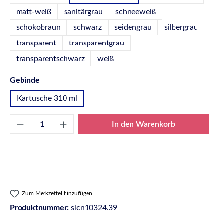
matt-weiß
sanitärgrau
schneeweiß
schokobraun
schwarz
seidengrau
silbergrau
transparent
transparentgrau
transparentschwarz
weiß
auswählen
Gebinde
Kartusche 310 ml
Produkt Anzahl: Gib den gewünschten Wert e
In den Warenkorb
Zum Merkzettel hinzufügen
Produktnummer:
slcn10324.39