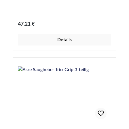
Saugscheiben: 120 mm.
Regulärer Preis:
47,21 €
Details