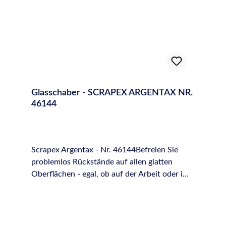
Glasschaber - SCRAPEX ARGENTAX NR.
46144
Scrapex Argentax - Nr. 46144Befreien Sie
problemlos Rückstände auf allen glatten
Oberflächen - egal, ob auf der Arbeit oder im
HaushaltVor allem durch den großen
abgerundeten Griff liegt der Glasschaber
nahezu perfekt in der HandNachdem die
Arbeit erledigt ist, schieben Sie einfach die