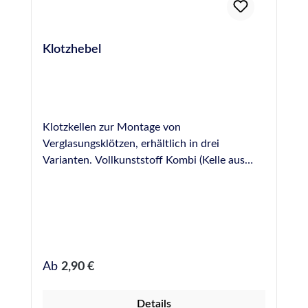
Klotzhebel
Klotzkellen zur Montage von
Verglasungsklötzen, erhältlich in drei
Varianten. Vollkunststoff Kombi (Kelle aus
Kunststoff, Griff aus Holz) Vollholz
Regulärer Preis:
Ab
2,90 €
Details