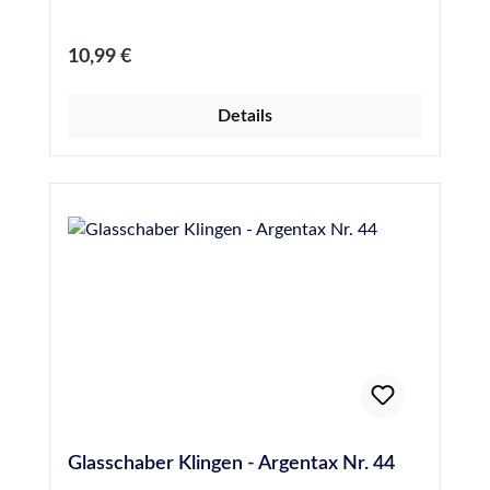
Schutzkappe über die Klinge & alles ist sicher
Regulärer Preis:
10,99 €
Details
Glasschaber Klingen - Argentax Nr. 44