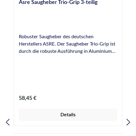
Asre Saugheber Trio-Grip 3-teilig
Robuster Saugheber des deutschen
Herstellers ASRE. Der Saugheber Trio-Grip ist
durch die robuste Ausführung in Aluminium
leicht und stabil. 3 Saugscheiben, flache
Bauform mit Längsgriff. Durchmesser
Saugscheiben: 120 mm.
Regulärer Preis:
58,45 €
Details