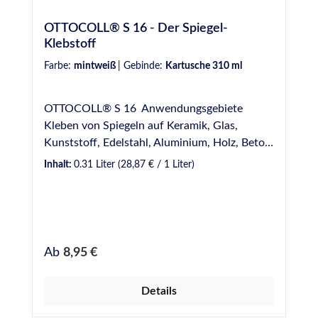
bis +35°C Temperaturbeständigkeit - -30°C
OTTOCOLL® S 16 - Der Spiegel-
bis +70°C Lagerfähigkeit - 12 Monate * bei
Klebstoff
23°C und 50% Luftfeuchtigkeit
Farbe:
mintweiß
|
Gebinde:
Kartusche 310 ml
OTTOCOLL® S 16 Anwendungsgebiete
Kleben von Spiegeln auf Keramik, Glas,
Kunststoff, Edelstahl, Aluminium, Holz, Beton
etc. Kleben von lackiertem und emailliertem
Inhalt:
0.31 Liter
(28,87 € / 1 Liter)
Glas Eigenschaften Spiegelverträglich -
Geeignet für alle handelsüblichen Spiegel Sehr
gute Haftung auf vielen Materialien - Ohne
Vorbehandlung auf vielen Materialien
verwendbar Elastisch - Gleicht Bewegungen
Regulärer Preis:
Ab
8,95 €
aus Normen und Prüfungen Entspricht den
Anforderungen des Brandverhaltens nach EN
Details
13501: Klasse E Französische VOC-
Emissionsklasse A+ Für Anwendungen gemäß