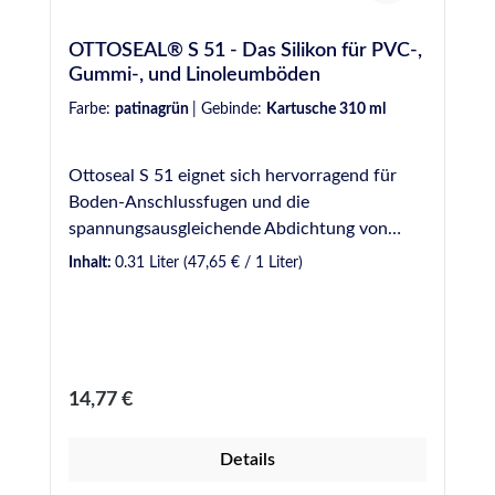
OTTOSEAL® S 51 - Das Silikon für PVC-,
Gummi-, und Linoleumböden
Farbe:
patinagrün
|
Gebinde:
Kartusche 310 ml
Ottoseal S 51 eignet sich hervorragend für
Boden-Anschlussfugen und die
spannungsausgleichende Abdichtung von
Bodenbelägen aus Kunststoff, aber auch für
Inhalt:
0.31 Liter
(47,65 € / 1 Liter)
viele andere Werkstoffe, wie Glas, Edelstahl,
Aluminium, usw. Die große Farbauswahl ist an
die Farben gängiger Bodenbeläge angepasst,
folgt aber auch Trendfarben. VE: 20
Kartuschen / KartonEigenschaften: 1K-
Regulärer Preis:
14,77 €
Silicon-Dichtstoff auf Basis eines Aminoxim-
Systems. Sehr gute Witterungs-, Alterungs-
Details
und UV-Beständigkeit. Farblich an
Bodenbeläge aus PVC, Gummi und Linoleum