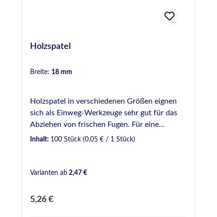
Holzspatel
Breite:
18 mm
Holzspatel in verschiedenen Größen eignen
sich als Einweg-Werkzeuge sehr gut für das
Abziehen von frischen Fugen. Für eine
gleichmäßige und optisch ansprechende Fuge
Inhalt:
100 Stück
(0,05 € / 1 Stück)
sollte dabei ein Glättmittel verwendet werden.
Bei uns verfügbar in verschiedenen Breiten: 9
mm - Gebinde zu 50 Stück 16 mm - Gebinde
Varianten ab
2,47 €
zu 100 Stück 18 mm - Gebinde zu 100 Stück
20 mm - Gebinde zu 100 Stück 16 mm Griff
Regulärer Preis:
5,26 €
geschwungen - Gebinde zu 50 Stück