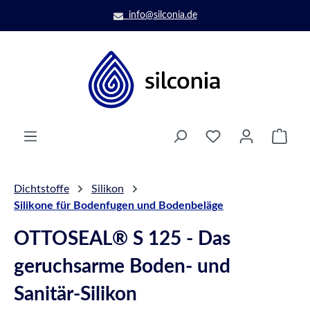
Zum Hauptinhalt springen
info@silconia.de
Ware
Dichtstoffe
Silikon
Silikone für Bodenfugen und Bodenbeläge
OTTOSEAL® S 125 - Das
geruchsarme Boden- und
Sanitär-Silikon