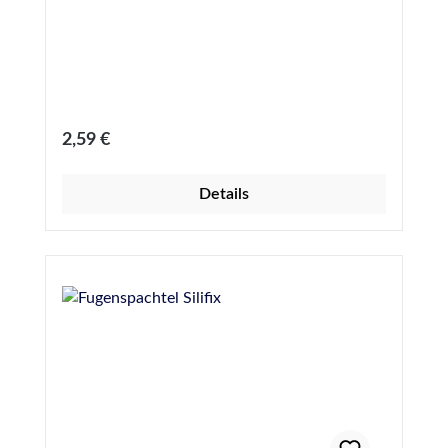
Regulärer Preis:
2,59 €
Details