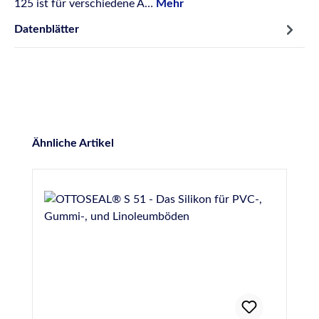
125 ist für verschiedene A…
Mehr
Datenblätter
Produktgalerie überspringen
Ähnliche Artikel