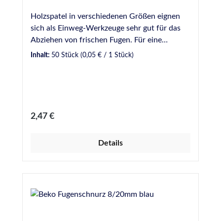
Holzspatel in verschiedenen Größen eignen
sich als Einweg-Werkzeuge sehr gut für das
Abziehen von frischen Fugen. Für eine
gleichmäßige und optisch ansprechende Fuge
Inhalt:
50 Stück
(0,05 € / 1 Stück)
sollte dabei ein Glättmittel verwendet werden.
Bei uns verfügbar in verschiedenen Breiten: 9
mm - Gebinde zu 50 Stück 16 mm - Gebinde
zu 100 Stück 18 mm - Gebinde zu 100 Stück
20 mm - Gebinde zu 100 Stück 16 mm Griff
Regulärer Preis:
2,47 €
geschwungen - Gebinde zu 50 Stück
Details