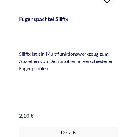
Fugenspachtel Silifix
Silifix ist ein Multifunktionswerkzeug zum
Abziehen von Dichtstoffen in verschiedenen
Fugenprofilen.
Regulärer Preis:
2,10 €
Details