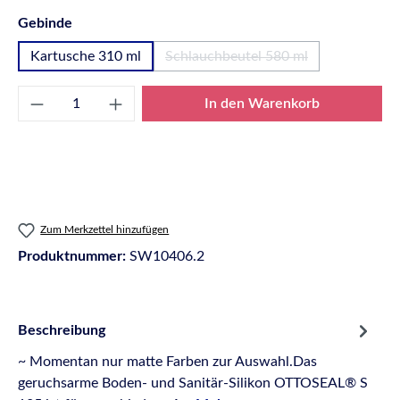
auswählen
Gebinde
Kartusche 310 ml
Schlauchbeutel 580 ml
(Diese Option ist zurzeit nicht
Produkt Anzahl: Gib den gewünschten Wert e
In den Warenkorb
Zum Merkzettel hinzufügen
Produktnummer:
SW10406.2
Beschreibung
~ Momentan nur matte Farben zur Auswahl.Das
geruchsarme Boden- und Sanitär-Silikon OTTOSEAL® S