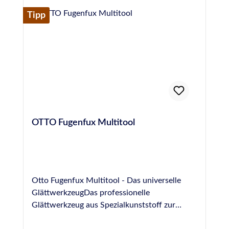
Abdichtung an Natursteinen. Näheres dazu,
Tipp
zur Anwendung und zu Sicherheitshinweisen
finden sie im technischen- und
Sicherheitsdatenblatt im Downloadbereich.
Produktvorteile auf einen Blick pH-neutral
und daher hautschonend Geruchsarm
hochergiebiges Konzentrat, ermöglicht die
Herstellung von 30 l Glättmittel
OTTO Fugenfux Multitool
Otto Fugenfux Multitool - Das universelle
GlättwerkzeugDas professionelle
Glättwerkzeug aus Spezialkunststoff zur
Ausbildung von Fugen im Bereich Boden,