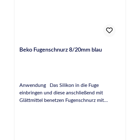
Beko Fugenschnurz 8/20mm blau
Anwendung Das Silikon in die Fuge
einbringen und diese anschließend mit
Glättmittel benetzen Fugenschnurz mit
passendem Durchmesser im 45°- Winkel in
der Ecke ansetzen Den Fugenschnurz für
einige Zentimeter in alle Richtungen ziehen
Weiteren Fugenverlauf mit Glätthilfen
vervollständigen PROFI-TIPP - Bewahren Sie