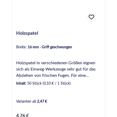
Holzspatel
Breite:
16 mm - Griff geschwungen
Holzspatel in verschiedenen Größen eignen
sich als Einweg-Werkzeuge sehr gut für das
Abziehen von frischen Fugen. Für eine
gleichmäßige und optisch ansprechende Fuge
Inhalt:
50 Stück
(0,10 € / 1 Stück)
sollte dabei ein Glättmittel verwendet werden.
Bei uns verfügbar in verschiedenen Breiten: 9
mm - Gebinde zu 50 Stück 16 mm - Gebinde
Varianten ab
2,47 €
zu 100 Stück 18 mm - Gebinde zu 100 Stück
20 mm - Gebinde zu 100 Stück 16 mm Griff
Regulärer Preis:
4,76 €