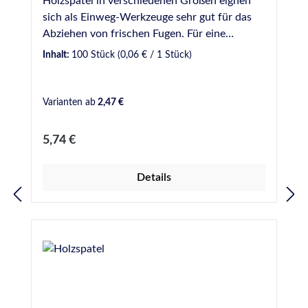
Holzspatel in verschiedenen Größen eignen
sich als Einweg-Werkzeuge sehr gut für das
Abziehen von frischen Fugen. Für eine
gleichmäßige und optisch ansprechende Fuge
Inhalt:
100 Stück
(0,06 € / 1 Stück)
sollte dabei ein Glättmittel verwendet werden.
Bei uns verfügbar in verschiedenen Breiten: 9
mm - Gebinde zu 50 Stück 16 mm - Gebinde
Varianten ab
2,47 €
zu 100 Stück 18 mm - Gebinde zu 100 Stück
20 mm - Gebinde zu 100 Stück 16 mm Griff
Regulärer Preis:
5,74 €
geschwungen - Gebinde zu 50 Stück
Details