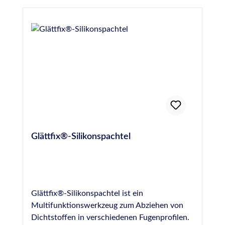
GmbHKrankenhausstraße 14Baden-
WürttembergFridolfing, Deutschland,
83413info@otto-chemie.dewww.otto-
chemie.de
Glättfix®-Silikonspachtel
Glättfix®-Silikonspachtel ist ein
Multifunktionswerkzeug zum Abziehen von
Dichtstoffen in verschiedenen Fugenprofilen.