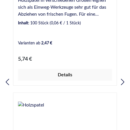
Holzspatel in verschiedenen Größen eignen
sich als Einweg-Werkzeuge sehr gut für das
Abziehen von frischen Fugen. Für eine
gleichmäßige und optisch ansprechende Fuge
Inhalt:
100 Stück
(0,06 € / 1 Stück)
sollte dabei ein Glättmittel verwendet werden.
Bei uns verfügbar in verschiedenen Breiten: 9
mm - Gebinde zu 50 Stück 16 mm - Gebinde
Varianten ab
2,47 €
zu 100 Stück 18 mm - Gebinde zu 100 Stück
20 mm - Gebinde zu 100 Stück 16 mm Griff
Regulärer Preis:
5,74 €
geschwungen - Gebinde zu 50 Stück
Details