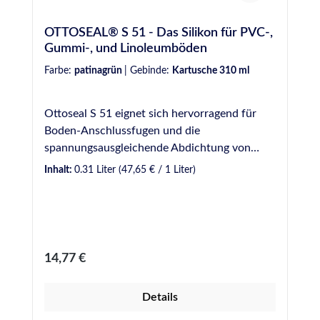
OTTOSEAL® S 51 - Das Silikon für PVC-,
Gummi-, und Linoleumböden
Farbe:
patinagrün
|
Gebinde:
Kartusche 310 ml
Ottoseal S 51 eignet sich hervorragend für
Boden-Anschlussfugen und die
spannungsausgleichende Abdichtung von
Bodenbelägen aus Kunststoff, aber auch für
Inhalt:
0.31 Liter
(47,65 € / 1 Liter)
viele andere Werkstoffe, wie Glas, Edelstahl,
Aluminium, usw. Die große Farbauswahl ist an
die Farben gängiger Bodenbeläge angepasst,
folgt aber auch Trendfarben. VE: 20
Kartuschen / KartonEigenschaften: 1K-
Regulärer Preis:
14,77 €
Silicon-Dichtstoff auf Basis eines Aminoxim-
Systems. Sehr gute Witterungs-, Alterungs-
Details
und UV-Beständigkeit. Farblich an
Bodenbeläge aus PVC, Gummi und Linoleum