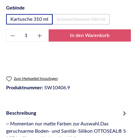
auswählen
Gebinde
Kartusche 310 ml
Schlauchbeutel 580 ml
(Diese Option ist zurzeit nicht
Produkt Anzahl: Gib den gewünschten Wert e
In den Warenkorb
Zum Merkzettel hinzufügen
Produktnummer:
SW10406.9
Beschreibung
~ Momentan nur matte Farben zur Auswahl.Das
geruchsarme Boden- und Sanitär-Silikon OTTOSEAL® S