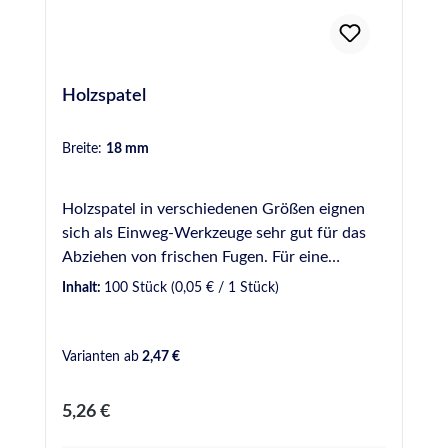
Holzspatel
Breite:
18 mm
Holzspatel in verschiedenen Größen eignen
sich als Einweg-Werkzeuge sehr gut für das
Abziehen von frischen Fugen. Für eine
gleichmäßige und optisch ansprechende Fuge
Inhalt:
100 Stück
(0,05 € / 1 Stück)
sollte dabei ein Glättmittel verwendet werden.
Bei uns verfügbar in verschiedenen Breiten: 9
mm - Gebinde zu 50 Stück 16 mm - Gebinde
Varianten ab
2,47 €
zu 100 Stück 18 mm - Gebinde zu 100 Stück
20 mm - Gebinde zu 100 Stück 16 mm Griff
Regulärer Preis:
5,26 €
geschwungen - Gebinde zu 50 Stück