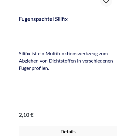
Fugenspachtel Silifix
Silifix ist ein Multifunktionswerkzeug zum
Abziehen von Dichtstoffen in verschiedenen
Fugenprofilen.
Regulärer Preis:
2,10 €
Details