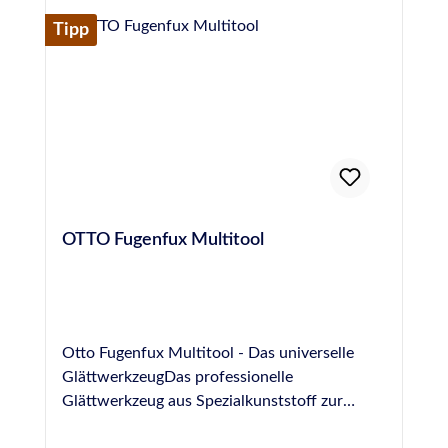
Abdichtung an Natursteinen. Näheres dazu,
Tipp
zur Anwendung und zu Sicherheitshinweisen
finden sie im technischen- und
Sicherheitsdatenblatt im Downloadbereich.
Produktvorteile auf einen Blick pH-neutral
und daher hautschonend Geruchsarm
hochergiebiges Konzentrat, ermöglicht die
Herstellung von 30 l Glättmittel
OTTO Fugenfux Multitool
Otto Fugenfux Multitool - Das universelle
GlättwerkzeugDas professionelle
Glättwerkzeug aus Spezialkunststoff zur
Ausbildung von Fugen im Bereich Boden,