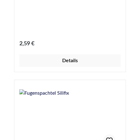
Regulärer Preis:
2,59 €
Details