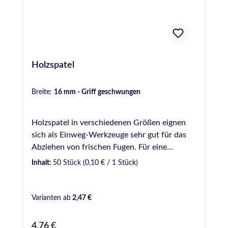
Holzspatel
Breite:
16 mm - Griff geschwungen
Holzspatel in verschiedenen Größen eignen
sich als Einweg-Werkzeuge sehr gut für das
Abziehen von frischen Fugen. Für eine
gleichmäßige und optisch ansprechende Fuge
Inhalt:
50 Stück
(0,10 € / 1 Stück)
sollte dabei ein Glättmittel verwendet werden.
Bei uns verfügbar in verschiedenen Breiten: 9
mm - Gebinde zu 50 Stück 16 mm - Gebinde
Varianten ab
2,47 €
zu 100 Stück 18 mm - Gebinde zu 100 Stück
20 mm - Gebinde zu 100 Stück 16 mm Griff
Regulärer Preis:
4,76 €