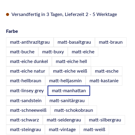
Versandfertig in 3 Tagen, Lieferzeit 2 - 5 Werktage
auswählen
Farbe
matt-anthrazitgrau
matt-basaltgrau
matt-braun
matt-buche
matt-buxy
matt-eiche
matt-eiche dunkel
matt-eiche hell
matt-eiche natur
matt-eiche weiß
matt-esche
matt-hellbraun
matt-helljasmin
matt-kastanie
matt-linsey grey
matt-manhattan
matt-sandstein
matt-sanitärgrau
matt-schneeweiß
matt-schokobraun
matt-schwarz
matt-seidengrau
matt-silbergrau
matt-steingrau
matt-vintage
matt-weiß