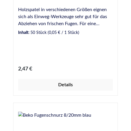
Holzspatel in verschiedenen Größen eignen
sich als Einweg-Werkzeuge sehr gut für das
Abziehen von frischen Fugen. Für eine
gleichmäßige und optisch ansprechende Fuge
Inhalt:
50 Stück
(0,05 € / 1 Stück)
sollte dabei ein Glättmittel verwendet werden.
Bei uns verfügbar in verschiedenen Breiten: 9
mm - Gebinde zu 50 Stück 16 mm - Gebinde
zu 100 Stück 18 mm - Gebinde zu 100 Stück
20 mm - Gebinde zu 100 Stück 16 mm Griff
Regulärer Preis:
2,47 €
geschwungen - Gebinde zu 50 Stück
Details