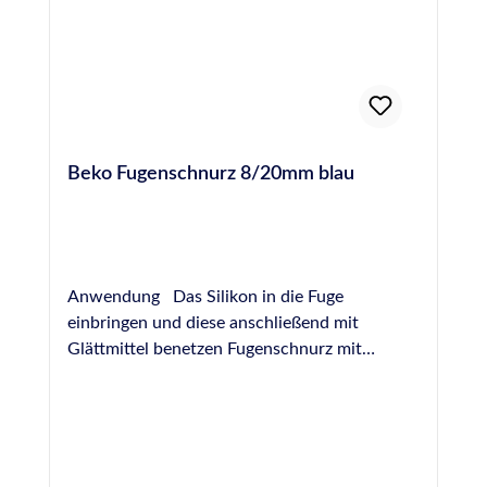
Beko Fugenschnurz 8/20mm blau
Anwendung Das Silikon in die Fuge
einbringen und diese anschließend mit
Glättmittel benetzen Fugenschnurz mit
passendem Durchmesser im 45°- Winkel in
der Ecke ansetzen Den Fugenschnurz für
einige Zentimeter in alle Richtungen ziehen
Weiteren Fugenverlauf mit Glätthilfen
vervollständigen PROFI-TIPP - Bewahren Sie