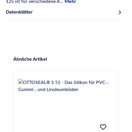
125 ist für verschiedene A…
Mehr
Datenblätter
Produktgalerie überspringen
Ähnliche Artikel