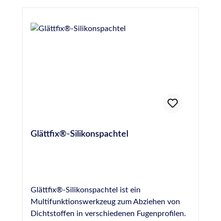
GmbHKrankenhausstraße 14Baden-
WürttembergFridolfing, Deutschland,
83413info@otto-chemie.dewww.otto-
chemie.de
Glättfix®-Silikonspachtel
Glättfix®-Silikonspachtel ist ein
Multifunktionswerkzeug zum Abziehen von
Dichtstoffen in verschiedenen Fugenprofilen.