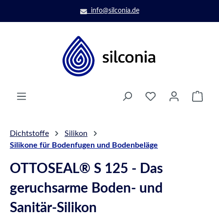
Zum Hauptinhalt springen
info@silconia.de
Ware
Dichtstoffe
Silikon
Silikone für Bodenfugen und Bodenbeläge
OTTOSEAL® S 125 - Das
geruchsarme Boden- und
Sanitär-Silikon