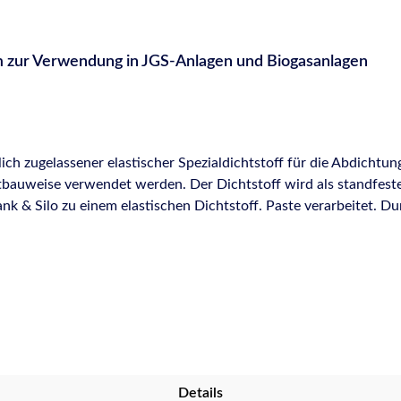
m zur Verwendung in JGS-Anlagen und Biogasanlagen
lich zugelassener elastischer Spezialdichtstoff für die Abdichtu
bauweise verwendet werden. Der Dichtstoff wird als standfeste,
nk & Silo zu einem elastischen Dichtstoff. Paste verarbeitet. Du
off.Sikaflex®-403 Tank & Silo ist bauaufsichtlich zugelassen für
 JGS-Anlagen gelagert und abgefüllt werden.Sikaflex®-403 Tank 
 die Abdichtung von: landwirtschaftlichen Fahrsilos landwirtschaftlichen Lager- und
sseranlagen für häusliches und kommunales Abwasser Bodenfuge
dichtungen und Kantenschutz in mesophilen Biogas-Anlagen aus E
-temperatur +30 °C bis +45 °C). Wird der Dichtstoff nur als Ü
°C bis +65 °C) abgedichtet werden Abdichtung der Überlappung
osionsschutz der Kanten an emaillierten Stahltafeln Abdichtu
Details