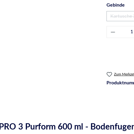
aus
Gebinde
Kartusche 
(Di
Produkt 
Zum Merkzet
Produktnum
PRO 3 Purform 600 ml - Bodenfugen