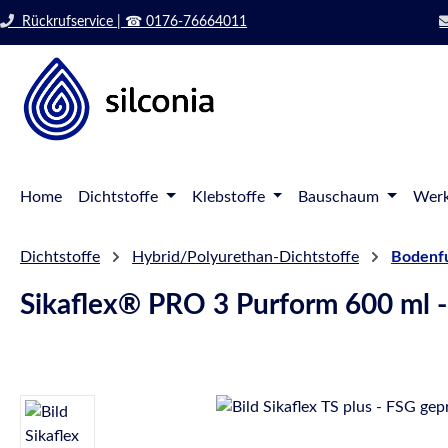
 Hauptinhalt springen
Zur Suche springen
Rückrufservice | ☎ 0176-76664011
Zur Hauptnavigation springen
Home
Dichtstoffe
Klebstoffe
Bauschaum
Werk
Dichtstoffe
Hybrid/Polyurethan-Dichtstoffe
Bodenfu
Sikaflex® PRO 3 Purform 600 ml -
Bildergalerie überspringen