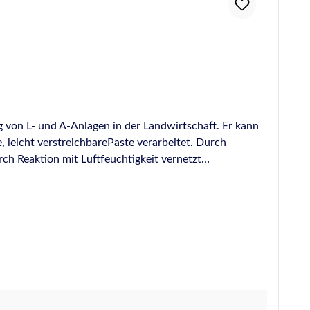
ng von L- und A-Anlagen in der Landwirtschaft. Er kann
 leicht verstreichbarePaste verarbeitet. Durch
rch Reaktion mit Luftfeuchtigkeit vernetzt
 die Abdichtung von Fahrsilos und Lager- und
& Silo ist für die Abdichtung von Abwasseranlagen
n bei denen eine sehr hohe chemischeBeständigkeit
delstahl und emailliertem Stahl, die mit
berlappungsdichtung eingesetzt, können auch
en der Stahlsegmente und Verschraubungen, sowie der
ng der Lagerbehälter gegen Wasser und wasserlösliche