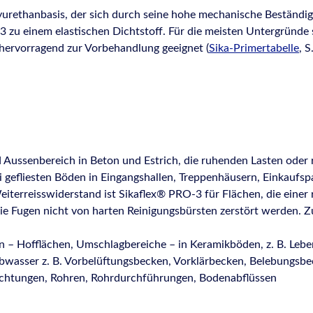
yurethanbasis, der sich durch seine hohe mechanische Beständig
3 zu einem elastischen Dichtstoff. Für die meisten Untergründe
hervorragend zur Vorbehandlung geeignet (
Sika-Primertabelle
, S
ussenbereich in Beton und Estrich, die ruhenden Lasten oder ro
ei gefliesten Böden in Eingangshallen, Treppenhäusern, Einkaufs
terreisswiderstand ist Sikaflex® PRO-3 für Flächen, die einer 
ie Fugen nicht von harten Reinigungsbürsten zerstört werden. Z
 – Hofflächen, Umschlagbereiche – in Keramikböden, z. B. Leben
wasser z. B. Vorbelüftungsbecken, Vorklärbecken, Belebungsb
ichtungen, Rohren, Rohrdurchführungen, Bodenabflüssen