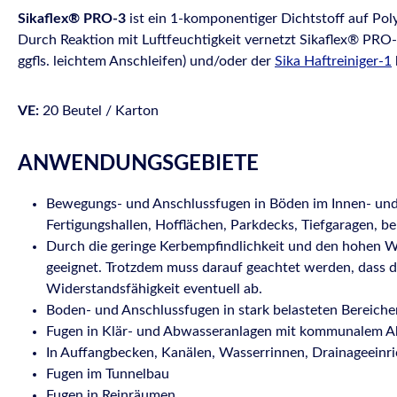
Sikaflex® PRO-3
ist ein 1-komponentiger Dichtstoff auf Pol
Durch Reaktion mit Luftfeuchtigkeit vernetzt Sikaflex® PRO-
ggfls. leichtem Anschleifen) und/oder der
Sika Haftreiniger-1
VE:
20 Beutel / Karton
ANWENDUNGSGEBIETE
Bewegungs- und Anschlussfugen in Böden im Innen- und A
Fertigungshallen, Hofflächen, Parkdecks, Tiefgaragen, b
Durch die geringe Kerbempfindlichkeit und den hohen Wei
geeignet. Trotzdem muss darauf geachtet werden, dass d
Widerstandsfähigkeit eventuell ab.
Boden- und Anschlussfugen in stark belasteten Bereichen
Fugen in Klär- und Abwasseranlagen mit kommunalem Ab
In Auffangbecken, Kanälen, Wasserrinnen, Drainageeinr
Fugen im Tunnelbau
Fugen in Reinräumen