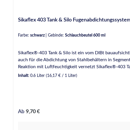
Sikaflex 403 Tank & Silo Fugenabdichtungssyste
Farbe:
schwarz
|
Gebinde:
Schlauchbeutel 600 ml
Sikaflex®-403 Tank & Silo ist ein vom DIBt bauaufsicht
auch für die Abdichtung von Stahlbehältern in Segment
Reaktion mit Luftfeuchtigkeit vernetzt Sikaflex®-403 Ta
Sikaflex®-403 Tank & Silo zu einem elastischen Dichtst
Inhalt:
0.6 Liter
(16,17 € / 1 Liter)
Abfüllflächen auf denen wassergefährdende Stoffe aus
geeignet. VE: 20 Beutel / Karton Anwendungsgebiete Der Dichtstoff wird verwendet für
Abfüllflächen landwirtschaftlichen Stallanlagen Abwa
erforderlich ist und für: Ausführung von Überlappungs
nachwachsenden Rohstoffen betrieben werden (Betriebs
Regulärer Preis:
Ab
9,70 €
thermophile Biogas-Anlagen (Betriebstemperatur +45 
Fußpunkte zwischen Bodenplatte und Behälterwand Korr
Chemikalien Produktmerkmale / Vorteile Bauaufsichtlich zugelassenes Fugenabdichtungs-system für Lager- und Abfüllflächen von JGS- undBiogasanlagen Überfahrbar