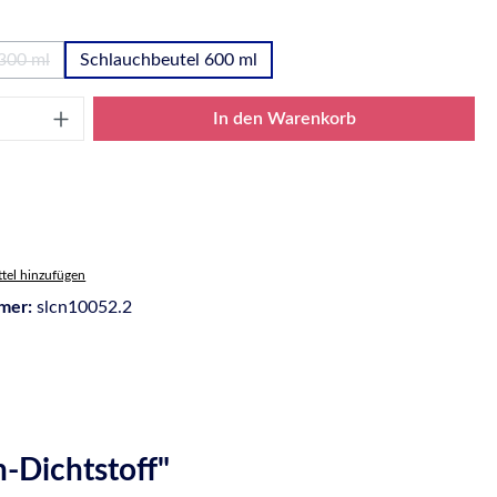
wählen
300 ml
Schlauchbeutel 600 ml
ese Option ist zurzeit nicht verfügbar.)
Anzahl: Gib den gewünschten Wert ein oder
In den Warenkorb
tel hinzufügen
mer:
slcn10052.2
-Dichtstoff"