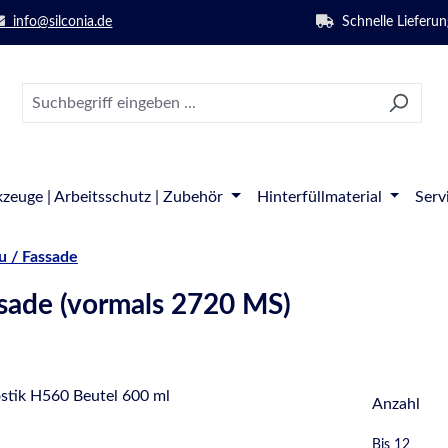
info@silconia.de
Schnelle Lieferun
zeuge | Arbeitsschutz | Zubehör
Hinterfüllmaterial
Serv
 / Fassade
ssade (vormals 2720 MS)
Anzahl
Bis
12