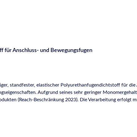
ff für Anschluss- und Bewegungsfugen
ger, standfester, elastischer Polyurethanfugendichtstoff für d
seigenschaften. Aufgrund seines sehr geringer Monomergehalt un
rodukten (Reach-Beschränkung 2023). Die Verarbeitung erfolgt 
 einen Blick Sehr gute Haftung auf vielen Untergründen Gute Witterungs- und
5% Geringe Spannungsbelastung des Untergrunds Leicht zu verar
 Sika®) keine Schulungspflicht für die sichere Verwendung vo