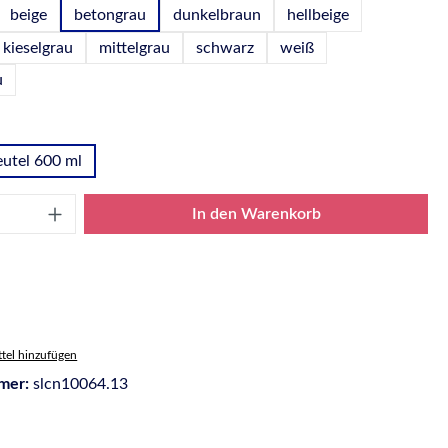
beige
betongrau
dunkelbraun
hellbeige
kieselgrau
mittelgrau
schwarz
weiß
u
wählen
utel 600 ml
Anzahl: Gib den gewünschten Wert ein oder
In den Warenkorb
tel hinzufügen
mer:
slcn10064.13