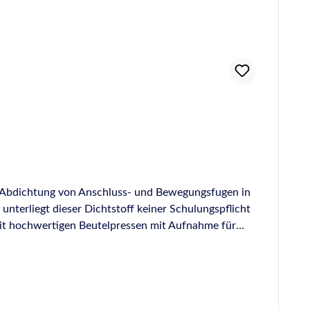
ie Abdichtung von Anschluss- und Bewegungsfugen in
terliegt dieser Dichtstoff keiner Schulungspflicht
mit hochwertigen Beutelpressen mit Aufnahme für
beiten Sehr kurzer Fadenzug Klebfreie Oberfläche
n diisocyanathaltigen Produkten (Reach-Beschränkung