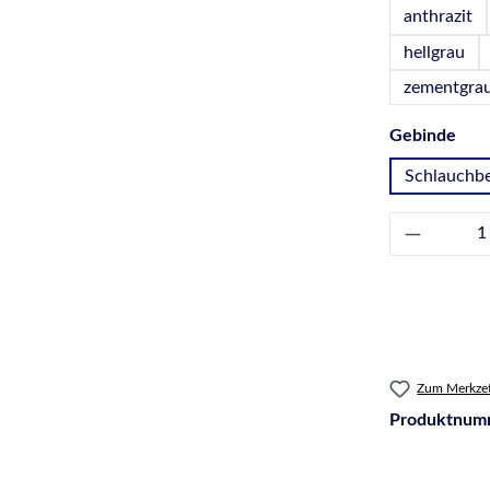
anthrazit
hellgrau
zementgra
aus
Gebinde
Schlauchbe
Produkt 
Zum Merkzet
Produktnum