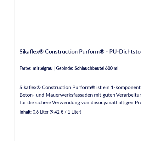
Sikaflex® Construction Purform® - PU-Dichtsto
Farbe:
mittelgrau
|
Gebinde:
Schlauchbeutel 600 ml
Sikaflex® Construction Purform® ist ein 1-komponenti
Beton- und Mauerwerksfassaden mit guten Verarbeitung
für die sichere Verwendung von diisocyanathaltigen P
Dichstoffbeutel mit 600 ml Inhalt. VE.: 20 Beutel á 600 ml je Karton Produktmerkmale auf
Inhalt:
0.6 Liter
(9,42 € / 1 Liter)
Alterungsbeständigkeit Zulässige Gesamtverformung 2
PU-Technologie der neuesten Generation (Purform® von
2023) Anwendungsgebiete Elastische Fugenabdichtung und Abdichtung von Anschluss- und Bewegungsfugen in Gebäudehüllen im Innen- und Aussenbereich für:
Anschlussfugen im Hochbau: an Fenstern und Türen an Rollladenkästen, Fassaden, Metallverkleidungen und an Betonbauteilen Bewegungsfugen im Hochbau: an Balkonen an