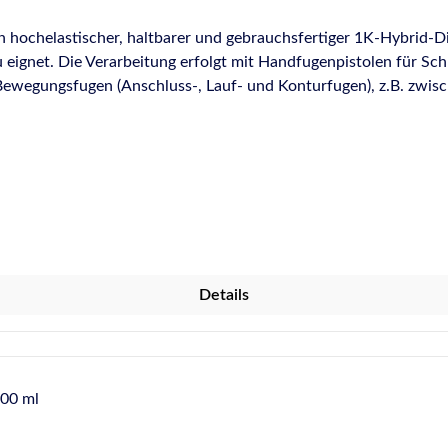
hochelastischer, haltbarer und gebrauchsfertiger 1K-Hybrid-Di
eignet. Die Verarbeitung erfolgt mit Handfugenpistolen für Sch
VC, Holz, Glas und mehr. Fugenabdichtung in Fassaden / Giebel
en, Tunnels, Straßen- und Brückenabschnitten Fassadenelemente
n, vorgefertigten Elementen und mehr. Versiegelung von Naturst
. (Gas)Beton, Kalksandstein, Mauerwerk, Ziegel und andere porö
NEN 3576/NPR 3577. Beton-, Holz-, Kunststoff- und Metallteile 
big dauerelastisch, maximale Bewegungskapazität 25 %.
h allen und sogar feuchten Untergründen. Einfach in der Anwend
wasserbasierten Lacksystemen. Erfüllt den Anforderungen an ei
Details
erk veilig wonen"). Isocyanat-, lösungsmittel- und silikonfrei
keits- und Alterungsbeständigkeit. Nicht korrosiv auf Metalle
ushärtendes, CE-zertifiziertes Hybridsystem. Für weitere Informationen wie z.B. besond
chnischen Daten sowie Sicherheitshinweise, beachten Sie bitte