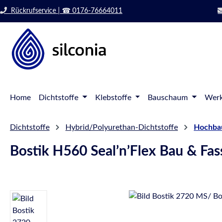
 Hauptinhalt springen
Zur Suche springen
Rückrufservice | ☎ 0176-76664011
Zur Hauptnavigation springen
Home
Dichtstoffe
Klebstoffe
Bauschaum
Werk
Dichtstoffe
Hybrid/Polyurethan-Dichtstoffe
Hochbau
Bostik H560 Seal’n’Flex Bau & Fa
Bildergalerie überspringen