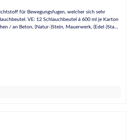
chtstoff für Bewegungsfugen, welcher sich sehr
lauchbeutel. VE: 12 Schlauchbeutel á 600 ml je Karton
n, Böden, Galerien, Balkonen, Podesten, Terrassen,
 dauerhaft elastisch abdichten, z.B. zwischen / an
ein, wie z.B. Marmor, Granit, Schiefer, Hartgestein und
se Baustoffe, wie z.B. unbehandeltes Holz. Ober- und
untereinander langlebig und hochelastisch abdichten.
ung und vielseitig in der Bau- und
nbruchhemmendes Glas, entspricht dem
. Sehr emissionsarm, zertifiziert nach EMICODE EC1
n. Keine Flecken und/oder Abfärben auf porösen Steinen
ere
 die Technischen- und Sicherheitsdatenblätter