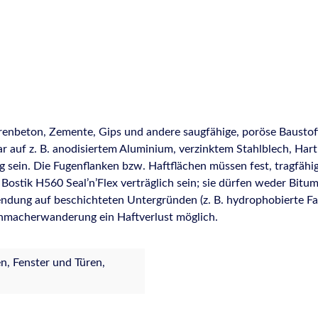
renbeton, Zemente, Gips und andere saugfähige, poröse Baustoff
ar auf z. B. anodisiertem Aluminium, verzinktem Stahlblech, Har
ein. Die Fugenflanken bzw. Haftflächen müssen fest, tragfähig, s
 Bostik H560 Seal’n’Flex verträglich sein; sie dürfen weder Bitu
dung auf beschichteten Untergründen (z. B. hydrophobierte Fas
ichmacherwanderung ein Haftverlust möglich.
, Fenster und Türen,