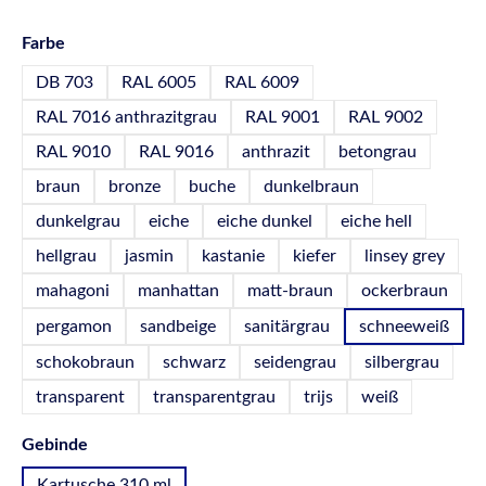
auswählen
Farbe
DB 703
RAL 6005
RAL 6009
RAL 7016 anthrazitgrau
RAL 9001
RAL 9002
RAL 9010
RAL 9016
anthrazit
betongrau
braun
bronze
buche
dunkelbraun
dunkelgrau
eiche
eiche dunkel
eiche hell
hellgrau
jasmin
kastanie
kiefer
linsey grey
mahagoni
manhattan
matt-braun
ockerbraun
pergamon
sandbeige
sanitärgrau
schneeweiß
schokobraun
schwarz
seidengrau
silbergrau
transparent
transparentgrau
trijs
weiß
auswählen
Gebinde
Kartusche 310 ml