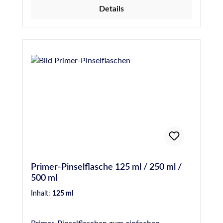
ToluolfreiFilmbildend Für weitere
Details
Informationen wie z.B. besondere Hinweise
bei der Anwendung, der Vorbehandlung, der
technischen Daten sowie
Sicherheitshinweise, beachten, verstehen und
befolgen Sie bitte unbedingt die Anweisungen
der Technischen- und Sicherheitsdatenblätter.
Primer-Pinselflasche 125 ml / 250 ml /
500 ml
Inhalt:
125 ml