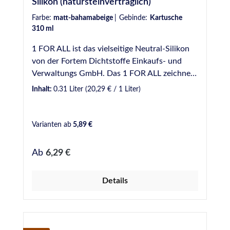
Silikon (natursteinverträglich)
Farbe:
matt-bahamabeige
|
Gebinde:
Kartusche
310 ml
1 FOR ALL ist das vielseitige Neutral-Silikon
von der Fortem Dichtstoffe Einkaufs- und
Verwaltungs GmbH. Das 1 FOR ALL zeichnet
sich aus, durch seine gute Verarbeitbarkeit
Inhalt:
0.31 Liter
(20,29 € / 1 Liter)
und eignet sich zum Abdichten einer vielzahl
von Anwendungsgebieten. VE: 20 Kartuschen
/ Karton Eigenschaften: Neutral vernetzender
Varianten ab
5,89 €
1K-Silicon-Dichtstoff. Natursteinverträglich -
Verursacht keine Verfettung an Natursteinen
Regulärer Preis:
Ab
6,29 €
Nicht korrosiv gegenüber ungeschützten
Metalloberflächen Fungizid ausgerüstet -
Details
Widerstand gegen Schimmelbefall Sehr gute
Witterungs-, Alterungs- und UV-
Beständigkeit Anwendungsgebiete: Abdichten
von Dehnungsfugen im Wand- und