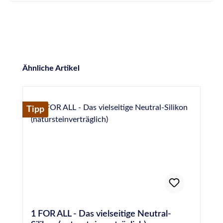
Produktgalerie überspringen
Ähnliche Artikel
Tipp
1 FOR ALL - Das vielseitige Neutral-