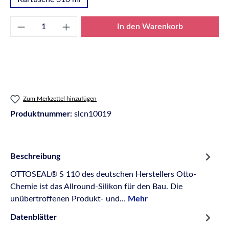
Produkt Anzahl: Gib den gewünschten Wert e
In den Warenkorb
Zum Merkzettel hinzufügen
Produktnummer:
slcn10019
Beschreibung
OTTOSEAL® S 110 des deutschen Herstellers Otto-
Chemie ist das Allround-Silikon für den Bau. Die
unübertroffenen Produkt- und…
Mehr
Datenblätter