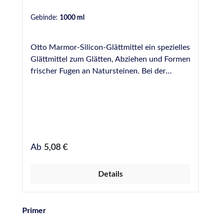
Gebinde:
1000 ml
Otto Marmor-Silicon-Glättmittel ein spezielles
Glättmittel zum Glätten, Abziehen und Formen
frischer Fugen an Natursteinen. Bei der
Versiegelung an wertvollen Natursteinen
(Fliesen und andere Bodenbeläge,
Natursteinplatten in Küche oder WC,
Natursteinböden oder Vertäfelungen Innen
und Außen) ist die fach- und sachgerechte
Ausführung zwingend notwendig, um
Regulärer Preis:
Ab
5,08 €
Verfärbungen und Verschmutzungen des
verwendeten Natursteins zu vermeiden und
Details
dadurch den dauerhaft harmonischen
optischen Gesamteindruck Ihrer
Natursteinflächen zu garantieren. Otto
Produktgalerie überspringen
Primer
Marmor-Silicon-Glättmittel ist ein