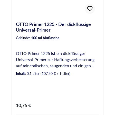
OTTO Primer 1225 - Der dickflüssige
Universal-Primer
Gebinde:
100 ml Aluflasche
OTTO Primer 1225 ist ein dickflüssiger
Universal-Primer zur Haftungsverbesserung
auf mineralischen, saugenden und einigen
metallischen Werkstoffen sowie manchen
Inhalt:
0.1 Liter
(107,50 € / 1 Liter)
Kunststoffen. Produktvorteile auf einen Blick
Primer zur Haftungsverbesserung auf
mineralischen, saugenden und einigen
metallischen Werkstoffen sowie manchen
Kunststoffen Ablüftezeit mindestens 30
Regulärer Preis:
10,75 €
Minuten (maximal 3 Stunden)