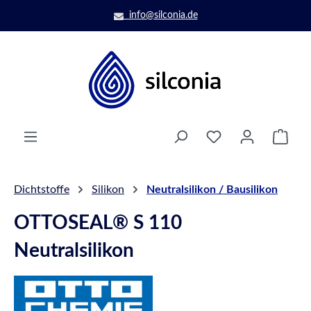
Zum Hauptinhalt springen
info@silconia.de
Ware
Dichtstoffe
Silikon
Neutralsilikon / Bausilikon
OTTOSEAL® S 110
Neutralsilikon