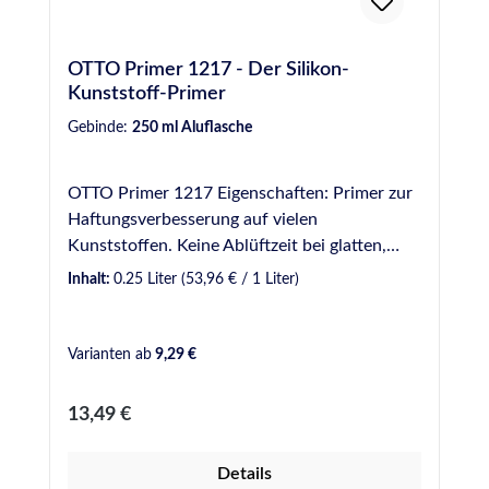
OTTO Primer 1217 - Der Silikon-
Kunststoff-Primer
Gebinde:
250 ml Aluflasche
OTTO Primer 1217 Eigenschaften: Primer zur
Haftungsverbesserung auf vielen
Kunststoffen. Keine Ablüftzeit bei glatten,
nicht saugenden Werkstoffen; ansonsten min.
Inhalt:
0.25 Liter
(53,96 € / 1 Liter)
15 Minuten/max. 3 Stunden. Abgabe nur an
gewerbliche Anwender. Bei Bestellungen
durch Neukunden ohne entsprechenden
Varianten ab
9,29 €
Nachweis (gerne per E-Mail übermittelbar, z.B.
als Antwort auf die E-Mail zur
Regulärer Preis:
13,49 €
Bestellbestätigung), behalten wir uns eine
Streichung der entsprechenden Position
Details
sowie Rückzahlung des Kaufbetrags darüber