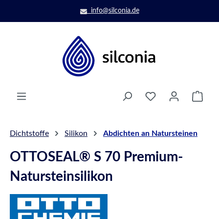
Zum Hauptinhalt springen
info@silconia.de
Ware
Dichtstoffe
Silikon
Abdichten an Natursteinen
OTTOSEAL® S 70 Premium-
Natursteinsilikon