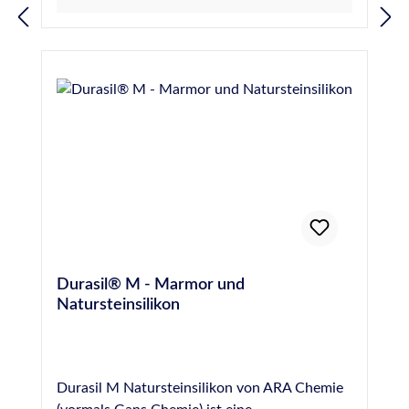
an Marmor und allen Natursteinen, wie z.B.
16938-1 vom SKZ Würzburg (Prüfung auf
Sandstein, Quarzit, Granit, Gneis, Porphyr
Randzonenverschmutzung von Natursteinen
etc. im Innen- und Außenbereich. Abdichten
durch Fugendichtstoffe) Für Anwendungen
von Dehnungsfugen im Wand- und
gemäß IVD-Merkblatt Nr. 3-1+3-
Fassadenbereich. Normen und Prüfungen:
2+9+14+23+25+27+30+31+35 geeignet
Geprüft nach EN 15651 - Teil 1: F EXT-INT CC
Gütesiegel des IVD - Industrieverband
20 LM Geprüft nach EN 15651 - Teil 3: XS 1
Dichtstoffe e.V. - geprüft durch das ift -
Für Anwendungen gemäß IVD-Merkblatt Nr.
Institut für Fenstertechnik e.V., Rosenheim
3-1+3-2+14+23+25+27+31+35 geeignet
Konform zur Verordnung (EG) Nr. 1907/2006
Französische VOC-Emissionsklasse A+
(REACH) Französische VOC-Emissionsklasse
A+ Deklaration in Baubook Österreich
EMICODE® EC 1 Plus - sehr emissionsarm
Einstufung nach
Durasil® M - Marmor und
Gebäudezertifizierungssystemen siehe
Natursteinsilikon
Nachhaltigkeitsdatenblatt Geprüftes
Brandverhalten nach EN 13501: Klasse E
Durasil M Natursteinsilikon von ARA Chemie