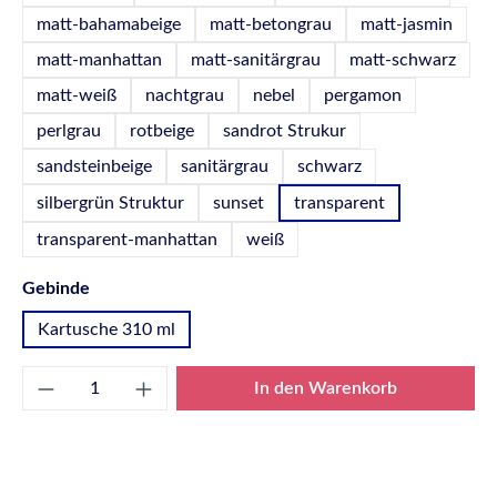
matt-bahamabeige
matt-betongrau
matt-jasmin
matt-manhattan
matt-sanitärgrau
matt-schwarz
matt-weiß
nachtgrau
nebel
pergamon
perlgrau
rotbeige
sandrot Strukur
sandsteinbeige
sanitärgrau
schwarz
silbergrün Struktur
sunset
transparent
transparent-manhattan
weiß
auswählen
Gebinde
Kartusche 310 ml
Produkt Anzahl: Gib den gewünschten Wert e
In den Warenkorb