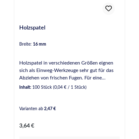
Holzspatel
Breite:
16 mm
Holzspatel in verschiedenen Größen eignen
sich als Einweg-Werkzeuge sehr gut für das
Abziehen von frischen Fugen. Für eine
gleichmäßige und optisch ansprechende Fuge
Inhalt:
100 Stück
(0,04 € / 1 Stück)
sollte dabei ein Glättmittel verwendet werden.
Bei uns verfügbar in verschiedenen Breiten: 9
mm - Gebinde zu 50 Stück 16 mm - Gebinde
Varianten ab
2,47 €
zu 100 Stück 18 mm - Gebinde zu 100 Stück
20 mm - Gebinde zu 100 Stück 16 mm Griff
Regulärer Preis:
3,64 €
geschwungen - Gebinde zu 50 Stück