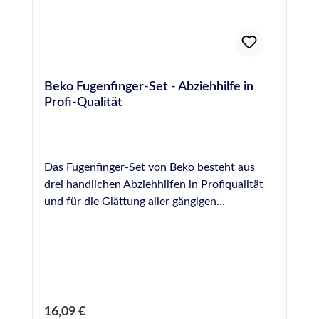
Beko Fugenfinger-Set - Abziehhilfe in
Profi-Qualität
Das Fugenfinger-Set von Beko besteht aus
drei handlichen Abziehhilfen in Profiqualität
und für die Glättung aller gängigen
Dichtstoffe geeignet. Durch die sich
verjüngende Form jedes Abziehers ist dieses
Set sehr vielseitig bei der Versiegelung von
Fugen unterschiedlicher Durchmesser
einsetzbar . Die Ausführung in Vollkunststoff
ohne Holzkomponenten verhindert ein
Regulärer Preis:
16,09 €