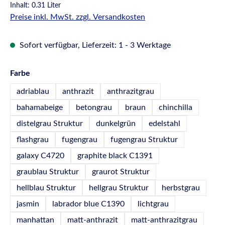
Inhalt:
0.31 Liter
Preise inkl. MwSt. zzgl. Versandkosten
Sofort verfügbar, Lieferzeit: 1 - 3 Werktage
auswählen
Farbe
adriablau
anthrazit
anthrazitgrau
bahamabeige
betongrau
braun
chinchilla
distelgrau Struktur
dunkelgrün
edelstahl
flashgrau
fugengrau
fugengrau Struktur
galaxy C4720
graphite black C1391
graublau Struktur
graurot Struktur
hellblau Struktur
hellgrau Struktur
herbstgrau
jasmin
labrador blue C1390
lichtgrau
manhattan
matt-anthrazit
matt-anthrazitgrau