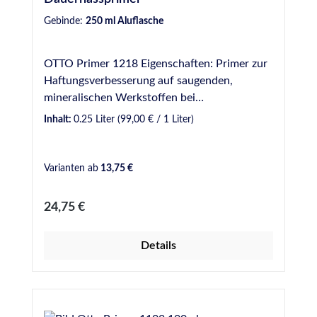
Gebinde:
250 ml Aluflasche
OTTO Primer 1218 Eigenschaften: Primer zur
Haftungsverbesserung auf saugenden,
mineralischen Werkstoffen bei
Dauernassbelastung. Ablüftezeit mindestens
Inhalt:
0.25 Liter
(99,00 € / 1 Liter)
60 Minuten. Nur für gewerbliche Anwender.
Bitte beachten Sie die Angaben im
Sicherheitsdatenblatt. Anwendungsgebiete:
Varianten ab
13,75 €
Für das Schwimmbad-Silikon S 18 auf
mineralischen Werkstoffen (z. B. Beton,
Regulärer Preis:
24,75 €
Mörtel, Fugenmörtel) und Keramik. Für das
Lebensmittel- und Trinkwasser-Silicon S 27
Details
auf unglasierten keramischen Untergründen.
Für die Premium-Naturstein-Silicone S 70 und
S 140. Verbesserung der Haftung von M 350
auf Beton und Putz.