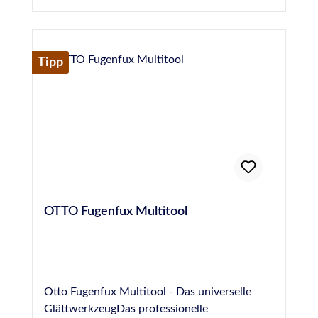
Herstellerinformationen:Hermann Otto
GmbHKrankenhausstraße 14Baden-
WürttembergFridolfing, Deutschland,
83413info@otto-chemie.dewww.otto-
Tipp
chemie.de
OTTO Fugenfux Multitool
Otto Fugenfux Multitool - Das universelle
GlättwerkzeugDas professionelle