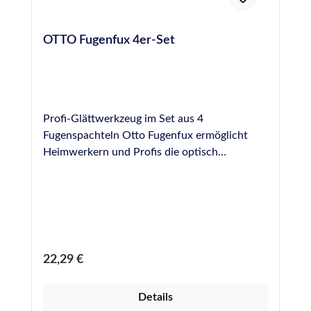
OTTO Fugenfux 4er-Set
Profi-Glättwerkzeug im Set aus 4
Fugenspachteln Otto Fugenfux ermöglicht
Heimwerkern und Profis die optisch
ansprechende, schnelle und gleichmäßige
Modellierung einer Fuge und wahrt die Form
der Fuge beim Abziehen von überschüssigem
Fugendichtstoff. Glättwerkzeug aus
Spezialkunststoff zur professionellen
Fugenausbildung Größen: 6,5 mm, 8,5 mm,
Regulärer Preis:
22,29 €
10,0 mm, 12,5 mm, rund Leicht zu reinigen
und bei sachgemäßer Anwendung und
Details
Reinigung hundertfach wiederverwendbar.