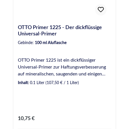
OTTO Primer 1225 - Der dickflüssige
Universal-Primer
Gebinde:
100 ml Aluflasche
OTTO Primer 1225 ist ein dickflüssiger
Universal-Primer zur Haftungsverbesserung
auf mineralischen, saugenden und einigen
metallischen Werkstoffen sowie manchen
Inhalt:
0.1 Liter
(107,50 € / 1 Liter)
Kunststoffen. Produktvorteile auf einen Blick
Primer zur Haftungsverbesserung auf
mineralischen, saugenden und einigen
metallischen Werkstoffen sowie manchen
Kunststoffen Ablüftezeit mindestens 30
Regulärer Preis:
10,75 €
Minuten (maximal 3 Stunden)