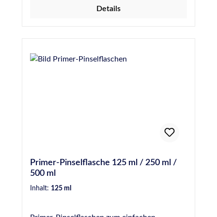
ToluolfreiFilmbildend Für weitere
Details
Informationen wie z.B. besondere Hinweise
bei der Anwendung, der Vorbehandlung, der
technischen Daten sowie
Sicherheitshinweise, beachten, verstehen und
befolgen Sie bitte unbedingt die Anweisungen
der Technischen- und Sicherheitsdatenblätter.
Primer-Pinselflasche 125 ml / 250 ml /
500 ml
Inhalt:
125 ml