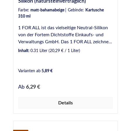
Silikon (natursteinverträglich)
Farbe:
matt-bahamabeige
|
Gebinde:
Kartusche
310 ml
1 FOR ALL ist das vielseitige Neutral-Silikon
von der Fortem Dichtstoffe Einkaufs- und
Verwaltungs GmbH. Das 1 FOR ALL zeichnet
sich aus, durch seine gute Verarbeitbarkeit
Inhalt:
0.31 Liter
(20,29 € / 1 Liter)
und eignet sich zum Abdichten einer vielzahl
von Anwendungsgebieten. VE: 20 Kartuschen
/ Karton Eigenschaften: Neutral vernetzender
Varianten ab
5,89 €
1K-Silicon-Dichtstoff. Natursteinverträglich -
Verursacht keine Verfettung an Natursteinen
Regulärer Preis:
Ab
6,29 €
Nicht korrosiv gegenüber ungeschützten
Metalloberflächen Fungizid ausgerüstet -
Details
Widerstand gegen Schimmelbefall Sehr gute
Witterungs-, Alterungs- und UV-
Beständigkeit Anwendungsgebiete: Abdichten
von Dehnungsfugen im Wand- und