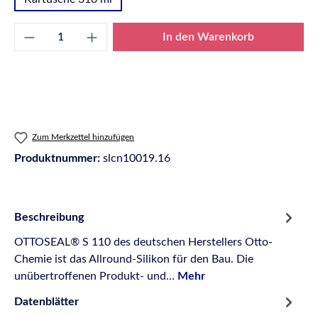
Produkt Anzahl: Gib den gewünschten Wert e
In den Warenkorb
Zum Merkzettel hinzufügen
Produktnummer:
slcn10019.16
Beschreibung
OTTOSEAL® S 110 des deutschen Herstellers Otto-
Chemie ist das Allround-Silikon für den Bau. Die
unübertroffenen Produkt- und…
Mehr
Datenblätter