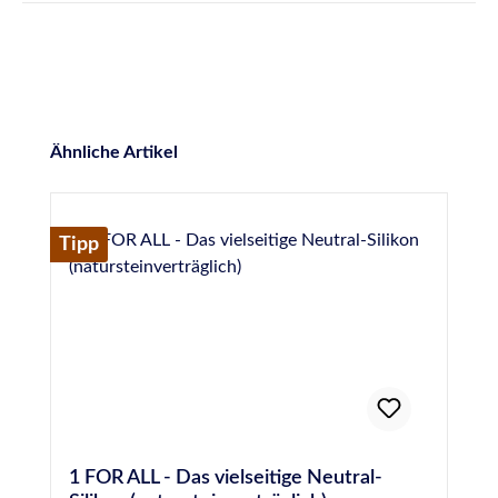
Produktgalerie überspringen
Ähnliche Artikel
Tipp
1 FOR ALL - Das vielseitige Neutral-