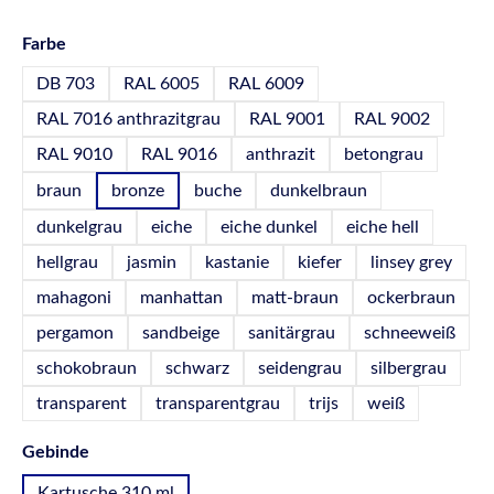
auswählen
Farbe
DB 703
RAL 6005
RAL 6009
RAL 7016 anthrazitgrau
RAL 9001
RAL 9002
RAL 9010
RAL 9016
anthrazit
betongrau
braun
bronze
buche
dunkelbraun
dunkelgrau
eiche
eiche dunkel
eiche hell
hellgrau
jasmin
kastanie
kiefer
linsey grey
mahagoni
manhattan
matt-braun
ockerbraun
pergamon
sandbeige
sanitärgrau
schneeweiß
schokobraun
schwarz
seidengrau
silbergrau
transparent
transparentgrau
trijs
weiß
auswählen
Gebinde
Kartusche 310 ml