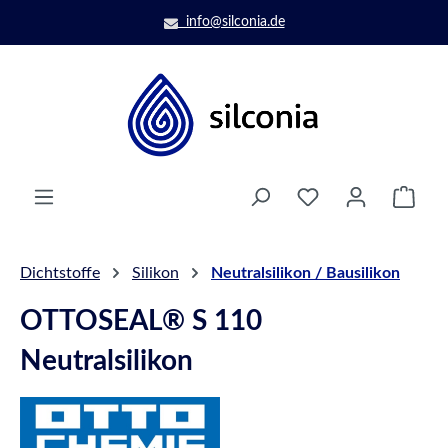
Zum Hauptinhalt springen
info@silconia.de
Ware
Dichtstoffe
Silikon
Neutralsilikon / Bausilikon
OTTOSEAL® S 110
Neutralsilikon