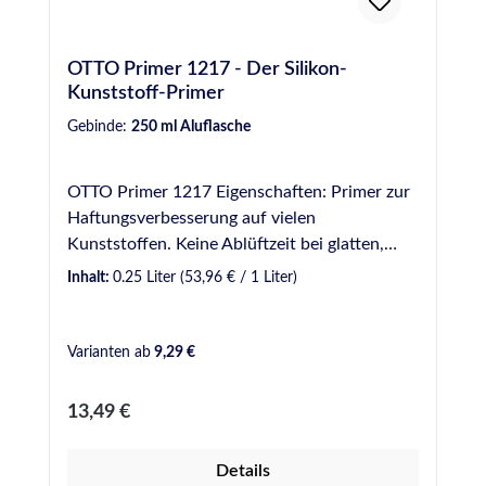
OTTO Primer 1217 - Der Silikon-
Kunststoff-Primer
Gebinde:
250 ml Aluflasche
OTTO Primer 1217 Eigenschaften: Primer zur
Haftungsverbesserung auf vielen
Kunststoffen. Keine Ablüftzeit bei glatten,
nicht saugenden Werkstoffen; ansonsten min.
Inhalt:
0.25 Liter
(53,96 € / 1 Liter)
15 Minuten/max. 3 Stunden. Abgabe nur an
gewerbliche Anwender. Bei Bestellungen
durch Neukunden ohne entsprechenden
Varianten ab
9,29 €
Nachweis (gerne per E-Mail übermittelbar, z.B.
als Antwort auf die E-Mail zur
Regulärer Preis:
13,49 €
Bestellbestätigung), behalten wir uns eine
Streichung der entsprechenden Position
Details
sowie Rückzahlung des Kaufbetrags darüber