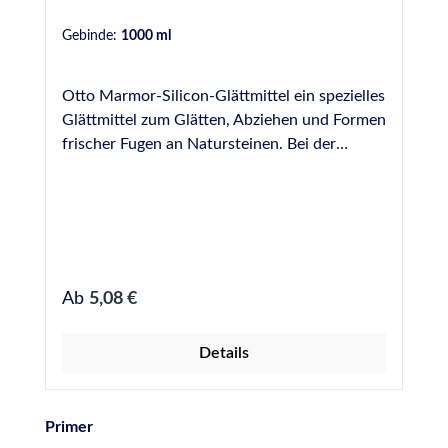
Gebinde:
1000 ml
Otto Marmor-Silicon-Glättmittel ein spezielles
Glättmittel zum Glätten, Abziehen und Formen
frischer Fugen an Natursteinen. Bei der
Versiegelung an wertvollen Natursteinen
(Fliesen und andere Bodenbeläge,
Natursteinplatten in Küche oder WC,
Natursteinböden oder Vertäfelungen Innen
und Außen) ist die fach- und sachgerechte
Ausführung zwingend notwendig, um
Regulärer Preis:
Ab
5,08 €
Verfärbungen und Verschmutzungen des
verwendeten Natursteins zu vermeiden und
Details
dadurch den dauerhaft harmonischen
optischen Gesamteindruck Ihrer
Natursteinflächen zu garantieren. Otto
Produktgalerie überspringen
Primer
Marmor-Silicon-Glättmittel ist ein