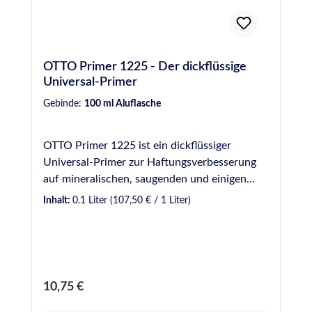
OTTO Primer 1225 - Der dickflüssige
Universal-Primer
Gebinde:
100 ml Aluflasche
OTTO Primer 1225 ist ein dickflüssiger
Universal-Primer zur Haftungsverbesserung
auf mineralischen, saugenden und einigen
metallischen Werkstoffen sowie manchen
Inhalt:
0.1 Liter
(107,50 € / 1 Liter)
Kunststoffen. Produktvorteile auf einen Blick
Primer zur Haftungsverbesserung auf
mineralischen, saugenden und einigen
metallischen Werkstoffen sowie manchen
Kunststoffen Ablüftezeit mindestens 30
Regulärer Preis:
10,75 €
Minuten (maximal 3 Stunden)