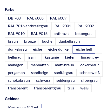
auswählen
Farbe
DB 703
RAL 6005
RAL 6009
RAL 7016 anthrazitgrau
RAL 9001
RAL 9002
RAL 9010
RAL 9016
anthrazit
betongrau
braun
bronze
buche
dunkelbraun
dunkelgrau
eiche
eiche dunkel
eiche hell
hellgrau
jasmin
kastanie
kiefer
linsey grey
mahagoni
manhattan
matt-braun
ockerbraun
pergamon
sandbeige
sanitärgrau
schneeweiß
schokobraun
schwarz
seidengrau
silbergrau
transparent
transparentgrau
trijs
weiß
auswählen
Gebinde
Kartusche 310 ml