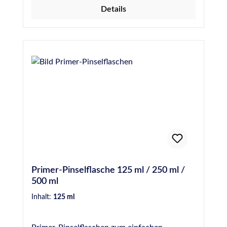
ToluolfreiFilmbildend Für weitere
Details
Informationen wie z.B. besondere Hinweise
bei der Anwendung, der Vorbehandlung, der
technischen Daten sowie
Sicherheitshinweise, beachten, verstehen und
befolgen Sie bitte unbedingt die Anweisungen
der Technischen- und Sicherheitsdatenblätter.
Primer-Pinselflasche 125 ml / 250 ml /
500 ml
Inhalt:
125 ml