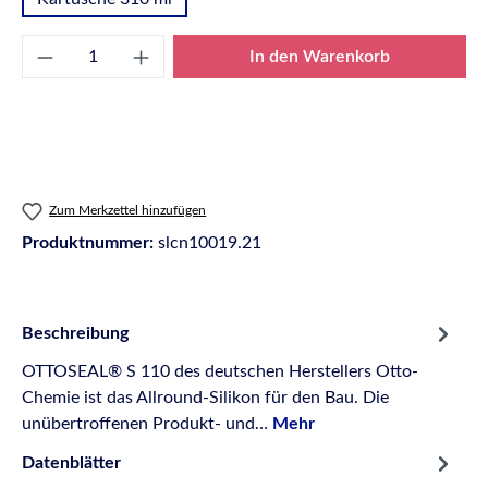
Produkt Anzahl: Gib den gewünschten Wert e
In den Warenkorb
Zum Merkzettel hinzufügen
Produktnummer:
slcn10019.21
Beschreibung
OTTOSEAL® S 110 des deutschen Herstellers Otto-
Chemie ist das Allround-Silikon für den Bau. Die
unübertroffenen Produkt- und…
Mehr
Datenblätter