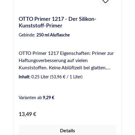
OTTO Primer 1217 - Der Silikon-
Kunststoff-Primer
Gebinde:
250 ml Aluflasche
OTTO Primer 1217 Eigenschaften: Primer zur
Haftungsverbesserung auf vielen
Kunststoffen. Keine Ablüftzeit bei glatten,
nicht saugenden Werkstoffen; ansonsten min.
Inhalt:
0.25 Liter
(53,96 € / 1 Liter)
15 Minuten/max. 3 Stunden. Abgabe nur an
gewerbliche Anwender. Bei Bestellungen
durch Neukunden ohne entsprechenden
Varianten ab
9,29 €
Nachweis (gerne per E-Mail übermittelbar, z.B.
als Antwort auf die E-Mail zur
Regulärer Preis:
13,49 €
Bestellbestätigung), behalten wir uns eine
Streichung der entsprechenden Position
Details
sowie Rückzahlung des Kaufbetrags darüber