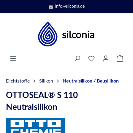
Zum Hauptinhalt springen
info@silconia.de
Ware
Dichtstoffe
Silikon
Neutralsilikon / Bausilikon
OTTOSEAL® S 110
Neutralsilikon