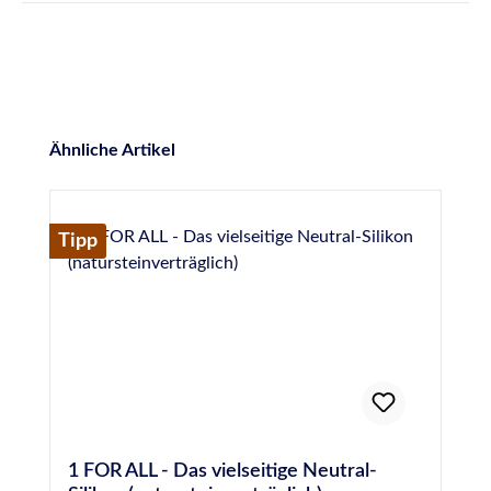
Produktgalerie überspringen
Ähnliche Artikel
Tipp
1 FOR ALL - Das vielseitige Neutral-