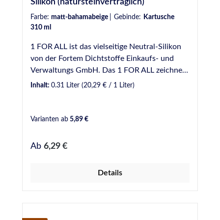
Silikon (natursteinverträglich)
Farbe:
matt-bahamabeige
|
Gebinde:
Kartusche
310 ml
1 FOR ALL ist das vielseitige Neutral-Silikon
von der Fortem Dichtstoffe Einkaufs- und
Verwaltungs GmbH. Das 1 FOR ALL zeichnet
sich aus, durch seine gute Verarbeitbarkeit
Inhalt:
0.31 Liter
(20,29 € / 1 Liter)
und eignet sich zum Abdichten einer vielzahl
von Anwendungsgebieten. VE: 20 Kartuschen
/ Karton Eigenschaften: Neutral vernetzender
Varianten ab
5,89 €
1K-Silicon-Dichtstoff. Natursteinverträglich -
Verursacht keine Verfettung an Natursteinen
Regulärer Preis:
Ab
6,29 €
Nicht korrosiv gegenüber ungeschützten
Metalloberflächen Fungizid ausgerüstet -
Details
Widerstand gegen Schimmelbefall Sehr gute
Witterungs-, Alterungs- und UV-
Beständigkeit Anwendungsgebiete: Abdichten
von Dehnungsfugen im Wand- und