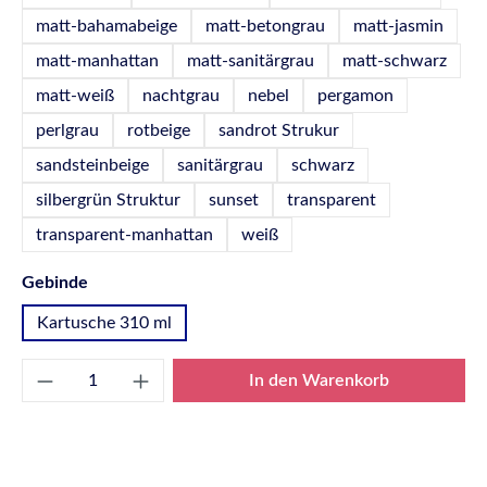
matt-bahamabeige
matt-betongrau
matt-jasmin
matt-manhattan
matt-sanitärgrau
matt-schwarz
matt-weiß
nachtgrau
nebel
pergamon
perlgrau
rotbeige
sandrot Strukur
sandsteinbeige
sanitärgrau
schwarz
silbergrün Struktur
sunset
transparent
transparent-manhattan
weiß
auswählen
Gebinde
Kartusche 310 ml
Produkt Anzahl: Gib den gewünschten Wert e
In den Warenkorb