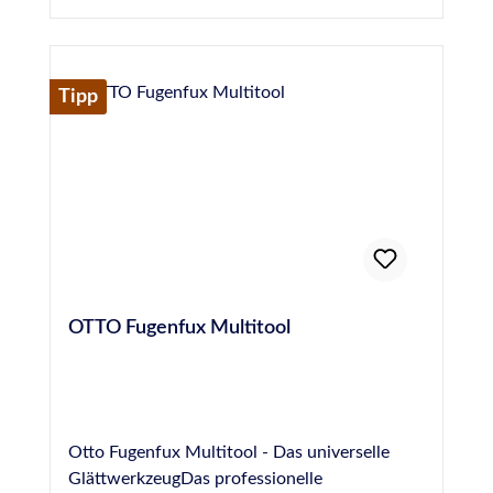
Herstellerinformationen:Hermann Otto
GmbHKrankenhausstraße 14Baden-
WürttembergFridolfing, Deutschland,
83413info@otto-chemie.dewww.otto-
Tipp
chemie.de
OTTO Fugenfux Multitool
Otto Fugenfux Multitool - Das universelle
GlättwerkzeugDas professionelle