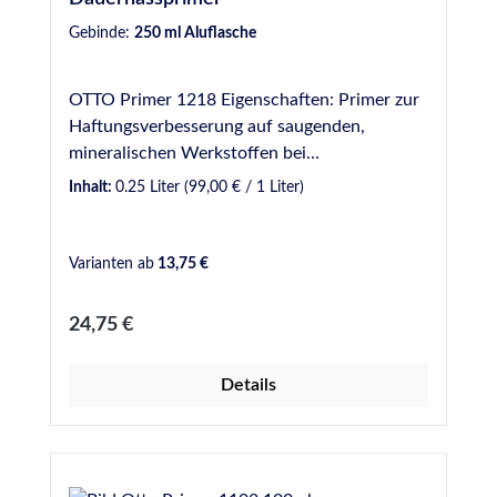
Gebinde:
250 ml Aluflasche
OTTO Primer 1218 Eigenschaften: Primer zur
Haftungsverbesserung auf saugenden,
mineralischen Werkstoffen bei
Dauernassbelastung. Ablüftezeit mindestens
Inhalt:
0.25 Liter
(99,00 € / 1 Liter)
60 Minuten. Nur für gewerbliche Anwender.
Bitte beachten Sie die Angaben im
Sicherheitsdatenblatt. Anwendungsgebiete:
Varianten ab
13,75 €
Für das Schwimmbad-Silikon S 18 auf
mineralischen Werkstoffen (z. B. Beton,
Regulärer Preis:
24,75 €
Mörtel, Fugenmörtel) und Keramik. Für das
Lebensmittel- und Trinkwasser-Silicon S 27
Details
auf unglasierten keramischen Untergründen.
Für die Premium-Naturstein-Silicone S 70 und
S 140. Verbesserung der Haftung von M 350
auf Beton und Putz.