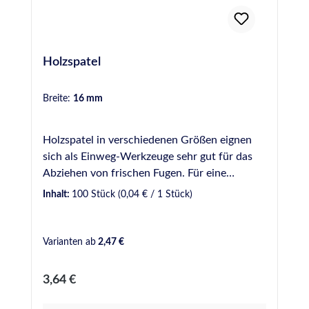
Holzspatel
Breite:
16 mm
Holzspatel in verschiedenen Größen eignen
sich als Einweg-Werkzeuge sehr gut für das
Abziehen von frischen Fugen. Für eine
gleichmäßige und optisch ansprechende Fuge
Inhalt:
100 Stück
(0,04 € / 1 Stück)
sollte dabei ein Glättmittel verwendet werden.
Bei uns verfügbar in verschiedenen Breiten: 9
mm - Gebinde zu 50 Stück 16 mm - Gebinde
Varianten ab
2,47 €
zu 100 Stück 18 mm - Gebinde zu 100 Stück
20 mm - Gebinde zu 100 Stück 16 mm Griff
Regulärer Preis:
3,64 €
geschwungen - Gebinde zu 50 Stück