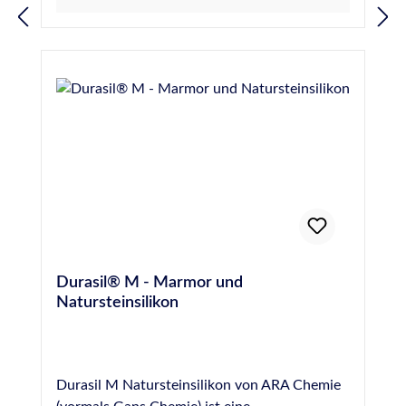
an Marmor und allen Natursteinen, wie z.B.
16938-1 vom SKZ Würzburg (Prüfung auf
Sandstein, Quarzit, Granit, Gneis, Porphyr
Randzonenverschmutzung von Natursteinen
etc. im Innen- und Außenbereich. Abdichten
durch Fugendichtstoffe) Für Anwendungen
von Dehnungsfugen im Wand- und
gemäß IVD-Merkblatt Nr. 3-1+3-
Fassadenbereich. Normen und Prüfungen:
2+9+14+23+25+27+30+31+35 geeignet
Geprüft nach EN 15651 - Teil 1: F EXT-INT CC
Gütesiegel des IVD - Industrieverband
20 LM Geprüft nach EN 15651 - Teil 3: XS 1
Dichtstoffe e.V. - geprüft durch das ift -
Für Anwendungen gemäß IVD-Merkblatt Nr.
Institut für Fenstertechnik e.V., Rosenheim
3-1+3-2+14+23+25+27+31+35 geeignet
Konform zur Verordnung (EG) Nr. 1907/2006
Französische VOC-Emissionsklasse A+
(REACH) Französische VOC-Emissionsklasse
A+ Deklaration in Baubook Österreich
EMICODE® EC 1 Plus - sehr emissionsarm
Einstufung nach
Durasil® M - Marmor und
Gebäudezertifizierungssystemen siehe
Natursteinsilikon
Nachhaltigkeitsdatenblatt Geprüftes
Brandverhalten nach EN 13501: Klasse E
Durasil M Natursteinsilikon von ARA Chemie