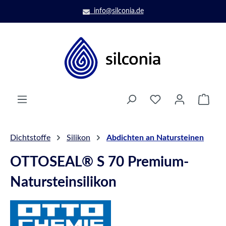
Zum Hauptinhalt springen
info@silconia.de
Ware
Dichtstoffe
Silikon
Abdichten an Natursteinen
OTTOSEAL® S 70 Premium-
Natursteinsilikon