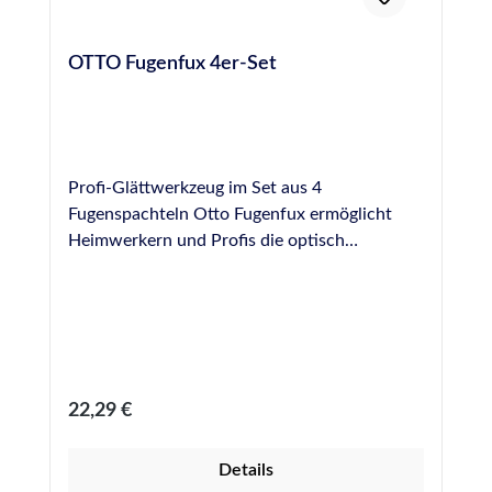
OTTO Fugenfux 4er-Set
Profi-Glättwerkzeug im Set aus 4
Fugenspachteln Otto Fugenfux ermöglicht
Heimwerkern und Profis die optisch
ansprechende, schnelle und gleichmäßige
Modellierung einer Fuge und wahrt die Form
der Fuge beim Abziehen von überschüssigem
Fugendichtstoff. Glättwerkzeug aus
Spezialkunststoff zur professionellen
Fugenausbildung Größen: 6,5 mm, 8,5 mm,
Regulärer Preis:
22,29 €
10,0 mm, 12,5 mm, rund Leicht zu reinigen
und bei sachgemäßer Anwendung und
Details
Reinigung hundertfach wiederverwendbar.