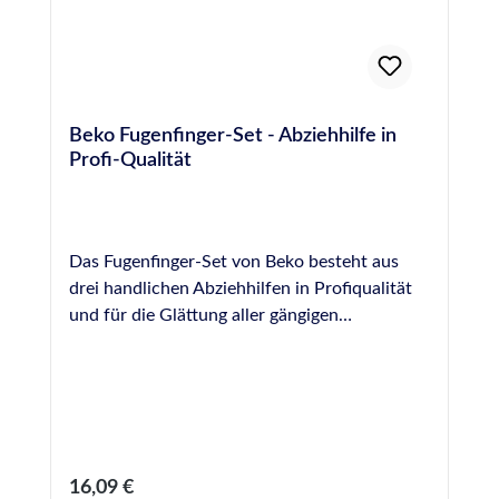
Beko Fugenfinger-Set - Abziehhilfe in
Profi-Qualität
Das Fugenfinger-Set von Beko besteht aus
drei handlichen Abziehhilfen in Profiqualität
und für die Glättung aller gängigen
Dichtstoffe geeignet. Durch die sich
verjüngende Form jedes Abziehers ist dieses
Set sehr vielseitig bei der Versiegelung von
Fugen unterschiedlicher Durchmesser
einsetzbar . Die Ausführung in Vollkunststoff
ohne Holzkomponenten verhindert ein
Regulärer Preis:
16,09 €