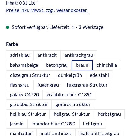
Inhalt:
0.31 Liter
Preise inkl. MwSt. zzgl. Versandkosten
Sofort verfügbar, Lieferzeit: 1 - 3 Werktage
auswählen
Farbe
adriablau
anthrazit
anthrazitgrau
bahamabeige
betongrau
braun
chinchilla
distelgrau Struktur
dunkelgrün
edelstahl
flashgrau
fugengrau
fugengrau Struktur
galaxy C4720
graphite black C1391
graublau Struktur
graurot Struktur
hellblau Struktur
hellgrau Struktur
herbstgrau
jasmin
labrador blue C1390
lichtgrau
manhattan
matt-anthrazit
matt-anthrazitgrau