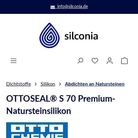
Zum Hauptinhalt springen
info@silconia.de
Ware
Dichtstoffe
Silikon
Abdichten an Natursteinen
OTTOSEAL® S 70 Premium-
Natursteinsilikon