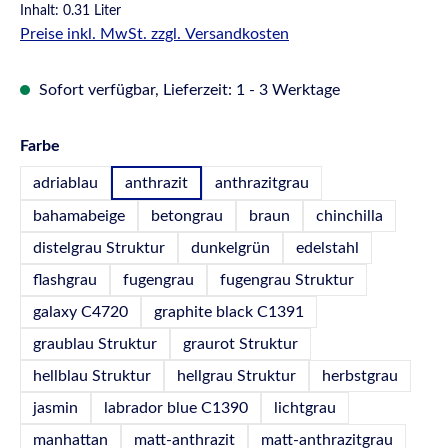
Inhalt:
0.31 Liter
Preise inkl. MwSt. zzgl. Versandkosten
Sofort verfügbar, Lieferzeit: 1 - 3 Werktage
auswählen
Farbe
adriablau
anthrazit
anthrazitgrau
bahamabeige
betongrau
braun
chinchilla
distelgrau Struktur
dunkelgrün
edelstahl
flashgrau
fugengrau
fugengrau Struktur
galaxy C4720
graphite black C1391
graublau Struktur
graurot Struktur
hellblau Struktur
hellgrau Struktur
herbstgrau
jasmin
labrador blue C1390
lichtgrau
manhattan
matt-anthrazit
matt-anthrazitgrau