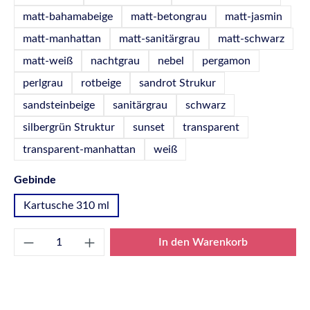
matt-bahamabeige
matt-betongrau
matt-jasmin
matt-manhattan
matt-sanitärgrau
matt-schwarz
matt-weiß
nachtgrau
nebel
pergamon
perlgrau
rotbeige
sandrot Strukur
sandsteinbeige
sanitärgrau
schwarz
silbergrün Struktur
sunset
transparent
transparent-manhattan
weiß
auswählen
Gebinde
Kartusche 310 ml
Produkt Anzahl: Gib den gewünschten Wert e
In den Warenkorb