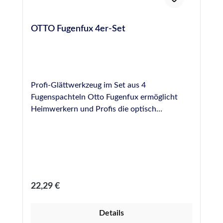
OTTO Fugenfux 4er-Set
Profi-Glättwerkzeug im Set aus 4
Fugenspachteln Otto Fugenfux ermöglicht
Heimwerkern und Profis die optisch
ansprechende, schnelle und gleichmäßige
Modellierung einer Fuge und wahrt die Form
der Fuge beim Abziehen von überschüssigem
Fugendichtstoff. Glättwerkzeug aus
Spezialkunststoff zur professionellen
Fugenausbildung Größen: 6,5 mm, 8,5 mm,
Regulärer Preis:
22,29 €
10,0 mm, 12,5 mm, rund Leicht zu reinigen
und bei sachgemäßer Anwendung und
Details
Reinigung hundertfach wiederverwendbar.