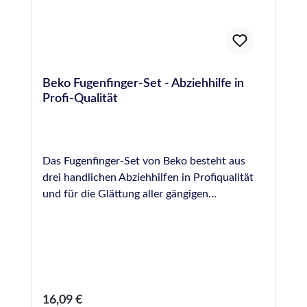
Beko Fugenfinger-Set - Abziehhilfe in
Profi-Qualität
Das Fugenfinger-Set von Beko besteht aus
drei handlichen Abziehhilfen in Profiqualität
und für die Glättung aller gängigen
Dichtstoffe geeignet. Durch die sich
verjüngende Form jedes Abziehers ist dieses
Set sehr vielseitig bei der Versiegelung von
Fugen unterschiedlicher Durchmesser
einsetzbar . Die Ausführung in Vollkunststoff
ohne Holzkomponenten verhindert ein
Regulärer Preis:
16,09 €