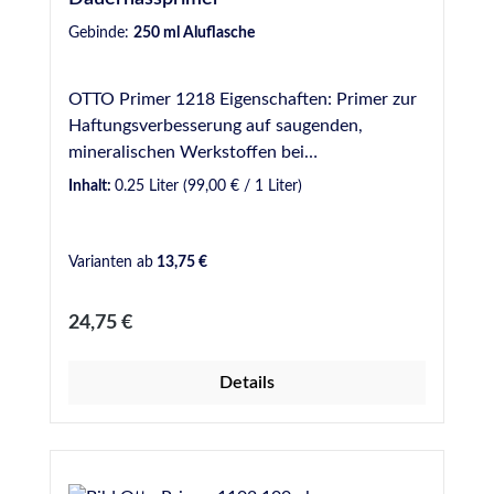
Gebinde:
250 ml Aluflasche
OTTO Primer 1218 Eigenschaften: Primer zur
Haftungsverbesserung auf saugenden,
mineralischen Werkstoffen bei
Dauernassbelastung. Ablüftezeit mindestens
Inhalt:
0.25 Liter
(99,00 € / 1 Liter)
60 Minuten. Nur für gewerbliche Anwender.
Bitte beachten Sie die Angaben im
Sicherheitsdatenblatt. Anwendungsgebiete:
Varianten ab
13,75 €
Für das Schwimmbad-Silikon S 18 auf
mineralischen Werkstoffen (z. B. Beton,
Regulärer Preis:
24,75 €
Mörtel, Fugenmörtel) und Keramik. Für das
Lebensmittel- und Trinkwasser-Silicon S 27
Details
auf unglasierten keramischen Untergründen.
Für die Premium-Naturstein-Silicone S 70 und
S 140. Verbesserung der Haftung von M 350
auf Beton und Putz.