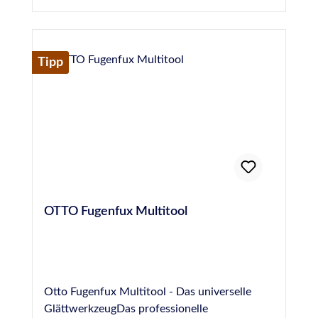
Herstellerinformationen:Hermann Otto
GmbHKrankenhausstraße 14Baden-
WürttembergFridolfing, Deutschland,
83413info@otto-chemie.dewww.otto-
Tipp
chemie.de
OTTO Fugenfux Multitool
Otto Fugenfux Multitool - Das universelle
GlättwerkzeugDas professionelle