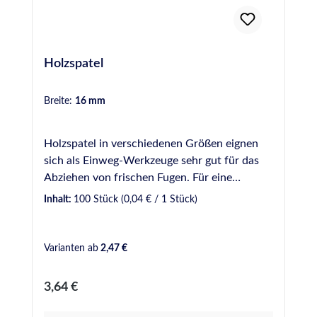
Holzspatel
Breite:
16 mm
Holzspatel in verschiedenen Größen eignen
sich als Einweg-Werkzeuge sehr gut für das
Abziehen von frischen Fugen. Für eine
gleichmäßige und optisch ansprechende Fuge
Inhalt:
100 Stück
(0,04 € / 1 Stück)
sollte dabei ein Glättmittel verwendet werden.
Bei uns verfügbar in verschiedenen Breiten: 9
mm - Gebinde zu 50 Stück 16 mm - Gebinde
Varianten ab
2,47 €
zu 100 Stück 18 mm - Gebinde zu 100 Stück
20 mm - Gebinde zu 100 Stück 16 mm Griff
Regulärer Preis:
3,64 €
geschwungen - Gebinde zu 50 Stück