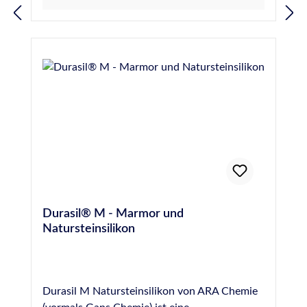
an Marmor und allen Natursteinen, wie z.B.
16938-1 vom SKZ Würzburg (Prüfung auf
Sandstein, Quarzit, Granit, Gneis, Porphyr
Randzonenverschmutzung von Natursteinen
etc. im Innen- und Außenbereich. Abdichten
durch Fugendichtstoffe) Für Anwendungen
von Dehnungsfugen im Wand- und
gemäß IVD-Merkblatt Nr. 3-1+3-
Fassadenbereich. Normen und Prüfungen:
2+9+14+23+25+27+30+31+35 geeignet
Geprüft nach EN 15651 - Teil 1: F EXT-INT CC
Gütesiegel des IVD - Industrieverband
20 LM Geprüft nach EN 15651 - Teil 3: XS 1
Dichtstoffe e.V. - geprüft durch das ift -
Für Anwendungen gemäß IVD-Merkblatt Nr.
Institut für Fenstertechnik e.V., Rosenheim
3-1+3-2+14+23+25+27+31+35 geeignet
Konform zur Verordnung (EG) Nr. 1907/2006
Französische VOC-Emissionsklasse A+
(REACH) Französische VOC-Emissionsklasse
A+ Deklaration in Baubook Österreich
EMICODE® EC 1 Plus - sehr emissionsarm
Einstufung nach
Durasil® M - Marmor und
Gebäudezertifizierungssystemen siehe
Natursteinsilikon
Nachhaltigkeitsdatenblatt Geprüftes
Brandverhalten nach EN 13501: Klasse E
Durasil M Natursteinsilikon von ARA Chemie