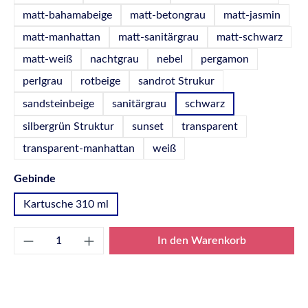
matt-bahamabeige
matt-betongrau
matt-jasmin
matt-manhattan
matt-sanitärgrau
matt-schwarz
matt-weiß
nachtgrau
nebel
pergamon
perlgrau
rotbeige
sandrot Strukur
sandsteinbeige
sanitärgrau
schwarz
silbergrün Struktur
sunset
transparent
transparent-manhattan
weiß
auswählen
Gebinde
Kartusche 310 ml
Produkt Anzahl: Gib den gewünschten Wert e
In den Warenkorb