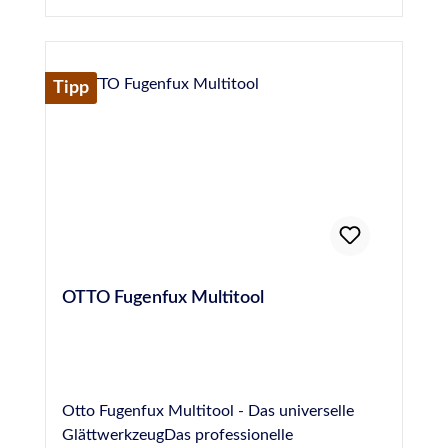
Herstellerinformationen:Hermann Otto
GmbHKrankenhausstraße 14Baden-
WürttembergFridolfing, Deutschland,
83413info@otto-chemie.dewww.otto-
Tipp
chemie.de
OTTO Fugenfux Multitool
Otto Fugenfux Multitool - Das universelle
GlättwerkzeugDas professionelle