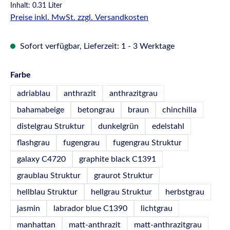
Inhalt:
0.31 Liter
Preise inkl. MwSt. zzgl. Versandkosten
Sofort verfügbar, Lieferzeit: 1 - 3 Werktage
auswählen
Farbe
adriablau
anthrazit
anthrazitgrau
bahamabeige
betongrau
braun
chinchilla
distelgrau Struktur
dunkelgrün
edelstahl
flashgrau
fugengrau
fugengrau Struktur
galaxy C4720
graphite black C1391
graublau Struktur
graurot Struktur
hellblau Struktur
hellgrau Struktur
herbstgrau
jasmin
labrador blue C1390
lichtgrau
manhattan
matt-anthrazit
matt-anthrazitgrau