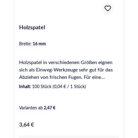
Holzspatel
Breite:
16 mm
Holzspatel in verschiedenen Größen eignen
sich als Einweg-Werkzeuge sehr gut für das
Abziehen von frischen Fugen. Für eine
gleichmäßige und optisch ansprechende Fuge
Inhalt:
100 Stück
(0,04 € / 1 Stück)
sollte dabei ein Glättmittel verwendet werden.
Bei uns verfügbar in verschiedenen Breiten: 9
mm - Gebinde zu 50 Stück 16 mm - Gebinde
Varianten ab
2,47 €
zu 100 Stück 18 mm - Gebinde zu 100 Stück
20 mm - Gebinde zu 100 Stück 16 mm Griff
Regulärer Preis:
3,64 €
geschwungen - Gebinde zu 50 Stück