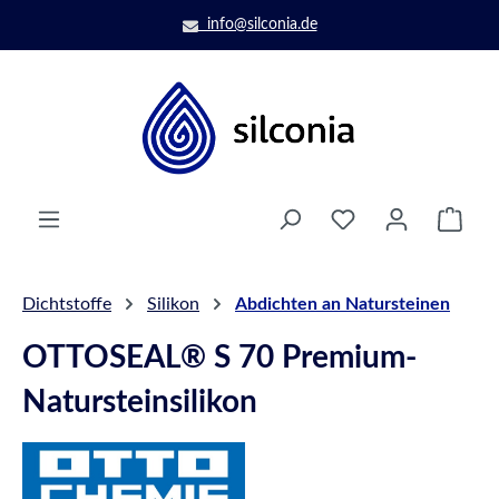
Zum Hauptinhalt springen
info@silconia.de
Ware
Dichtstoffe
Silikon
Abdichten an Natursteinen
OTTOSEAL® S 70 Premium-
Natursteinsilikon