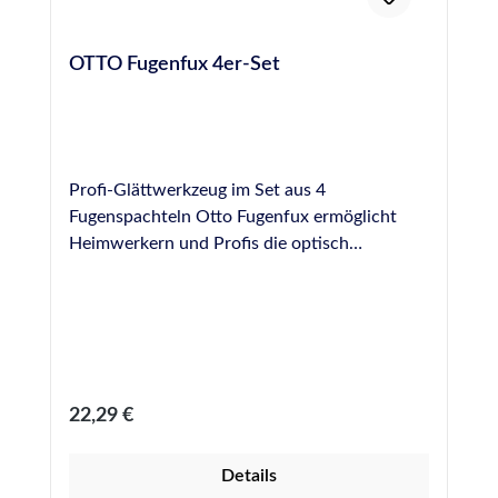
OTTO Fugenfux 4er-Set
Profi-Glättwerkzeug im Set aus 4
Fugenspachteln Otto Fugenfux ermöglicht
Heimwerkern und Profis die optisch
ansprechende, schnelle und gleichmäßige
Modellierung einer Fuge und wahrt die Form
der Fuge beim Abziehen von überschüssigem
Fugendichtstoff. Glättwerkzeug aus
Spezialkunststoff zur professionellen
Fugenausbildung Größen: 6,5 mm, 8,5 mm,
Regulärer Preis:
22,29 €
10,0 mm, 12,5 mm, rund Leicht zu reinigen
und bei sachgemäßer Anwendung und
Details
Reinigung hundertfach wiederverwendbar.