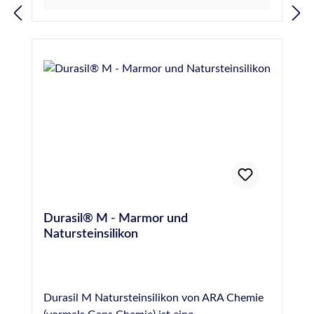
an Marmor und allen Natursteinen, wie z.B.
16938-1 vom SKZ Würzburg (Prüfung auf
Sandstein, Quarzit, Granit, Gneis, Porphyr
Randzonenverschmutzung von Natursteinen
etc. im Innen- und Außenbereich. Abdichten
durch Fugendichtstoffe) Für Anwendungen
von Dehnungsfugen im Wand- und
gemäß IVD-Merkblatt Nr. 3-1+3-
Fassadenbereich. Normen und Prüfungen:
2+9+14+23+25+27+30+31+35 geeignet
Geprüft nach EN 15651 - Teil 1: F EXT-INT CC
Gütesiegel des IVD - Industrieverband
20 LM Geprüft nach EN 15651 - Teil 3: XS 1
Dichtstoffe e.V. - geprüft durch das ift -
Für Anwendungen gemäß IVD-Merkblatt Nr.
Institut für Fenstertechnik e.V., Rosenheim
3-1+3-2+14+23+25+27+31+35 geeignet
Konform zur Verordnung (EG) Nr. 1907/2006
Französische VOC-Emissionsklasse A+
(REACH) Französische VOC-Emissionsklasse
A+ Deklaration in Baubook Österreich
EMICODE® EC 1 Plus - sehr emissionsarm
Einstufung nach
Durasil® M - Marmor und
Gebäudezertifizierungssystemen siehe
Natursteinsilikon
Nachhaltigkeitsdatenblatt Geprüftes
Brandverhalten nach EN 13501: Klasse E
Durasil M Natursteinsilikon von ARA Chemie