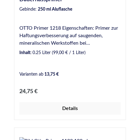
Gebinde:
250 ml Aluflasche
OTTO Primer 1218 Eigenschaften: Primer zur
Haftungsverbesserung auf saugenden,
mineralischen Werkstoffen bei
Dauernassbelastung. Ablüftezeit mindestens
Inhalt:
0.25 Liter
(99,00 € / 1 Liter)
60 Minuten. Nur für gewerbliche Anwender.
Bitte beachten Sie die Angaben im
Sicherheitsdatenblatt. Anwendungsgebiete:
Varianten ab
13,75 €
Für das Schwimmbad-Silikon S 18 auf
mineralischen Werkstoffen (z. B. Beton,
Regulärer Preis:
24,75 €
Mörtel, Fugenmörtel) und Keramik. Für das
Lebensmittel- und Trinkwasser-Silicon S 27
Details
auf unglasierten keramischen Untergründen.
Für die Premium-Naturstein-Silicone S 70 und
S 140. Verbesserung der Haftung von M 350
auf Beton und Putz.