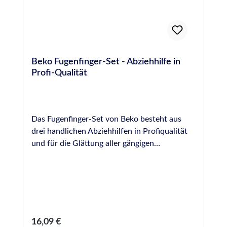
Beko Fugenfinger-Set - Abziehhilfe in
Profi-Qualität
Das Fugenfinger-Set von Beko besteht aus
drei handlichen Abziehhilfen in Profiqualität
und für die Glättung aller gängigen
Dichtstoffe geeignet. Durch die sich
verjüngende Form jedes Abziehers ist dieses
Set sehr vielseitig bei der Versiegelung von
Fugen unterschiedlicher Durchmesser
einsetzbar . Die Ausführung in Vollkunststoff
ohne Holzkomponenten verhindert ein
Regulärer Preis:
16,09 €